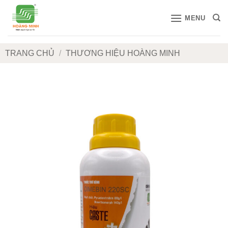
Bỏ
MENU
qua
nội
dung
TRANG CHỦ
/
THƯƠNG HIỆU HOÀNG MINH