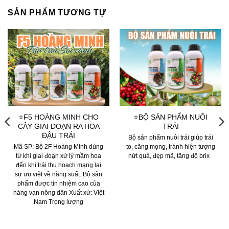
SẢN PHẨM TƯƠNG TỰ
⭐F5 HOÀNG MINH CHO
⭐BỘ SẢN PHẨM NUÔI
CÂY GIAI ĐOẠN RA HOA
TRÁI
ĐẬU TRÁI
Bộ sản phẩm nuôi trái giúp trái
Mã SP: Bộ 2F Hoàng Minh dùng
to, căng mọng, tránh hiện tượng
từ khi giai đoạn xử lý mầm hoa
nứt quả, đẹp mã, tăng độ brix
đến khi trái thu hoạch mang lại
sự ưu việt về năng suất. Bộ sản
phẩm được tín nhiệm cao của
hàng vạn nông dân Xuất xứ: Việt
Nam Trọng lượng