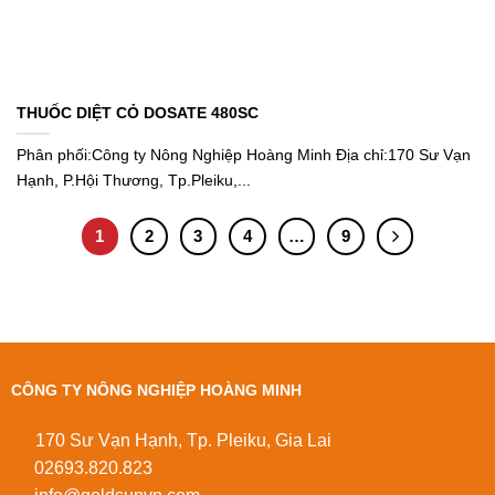
THUỐC DIỆT CỎ DOSATE 480SC
Phân phối:Công ty Nông Nghiệp Hoàng Minh Địa chỉ:170 Sư Vạn
Hạnh, P.Hội Thương, Tp.Pleiku,...
1
2
3
4
…
9
CÔNG TY NÔNG NGHIỆP HOÀNG MINH
170 Sư Vạn Hạnh, Tp. Pleiku, Gia Lai
02693.820.823