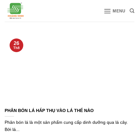
Bỏ
MENU
qua
nội
dung
26
Th8
PHÂN BÓN LÁ HẤP THỤ VÀO LÁ THẾ NÀO
Phân bón lá là một sản phẩm cung cấp dinh dưỡng qua lá cây.
Bởi lá...