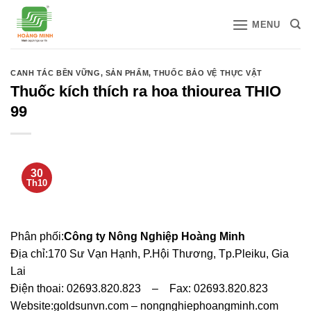
Bỏ
MENU
qua
nội
dung
CANH TÁC BỀN VỮNG
,
SẢN PHẨM
,
THUỐC BẢO VỆ THỰC VẬT
Thuốc kích thích ra hoa thiourea THIO
99
30
Th10
Phân phối:
Công ty Nông Nghiệp Hoàng Minh
Địa chỉ:170 Sư Vạn Hạnh, P.Hội Thương, Tp.Pleiku, Gia
Lai
Điện thoai: 02693.820.823 – Fax: 02693.820.823
Website:goldsunvn.com – nongnghiephoangminh.com