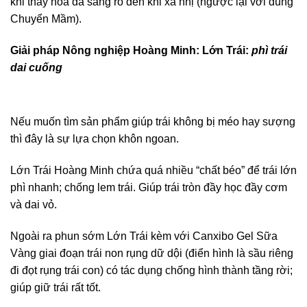
khi thấy hoa đã sáng rõ đến khi xả nhị (ngược lại với dùng
Chuyển Mầm).
Giải pháp Nông nghiệp Hoàng Minh: Lớn Trái:
phì trái
dai cuống
Nếu muốn tìm sản phẩm giúp trái không bị méo hay sượng
thì đây là sự lựa chọn khôn ngoan.
Lớn Trái Hoàng Minh chứa quá nhiều “chất béo” để trái lớn
phì nhanh; chống lem trái. Giúp trái tròn đầy học đầy cơm
và dai vỏ.
Ngoài ra phun sớm Lớn Trái kèm với Canxibo Gel Sữa
Vàng giai đoạn trái non rụng dữ dội (điển hình là sầu riêng
đi đọt rụng trái con) có tác dụng chống hình thành tầng rời;
giúp giữ trái rất tốt.