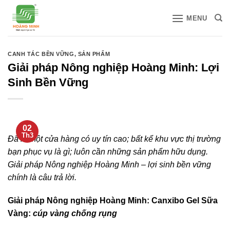
Bỏ
MENU
qua
nội
dung
CANH TÁC BỀN VỮNG
,
SẢN PHẨM
Giải pháp Nông nghiệp Hoàng Minh: Lợi
Sinh Bền Vững
02
Th3
Đã là một cửa hàng có uy tín cao; bất kể khu vực thị trường
bạn phục vụ là gì; luôn cần những sản phẩm hữu dụng.
Giải pháp Nông nghiệp Hoàng Minh – lợi sinh bền vững
chính là câu trả lời.
Giải pháp Nông nghiệp Hoàng Minh: Canxibo Gel Sữa
Vàng:
cúp vàng chống rụng