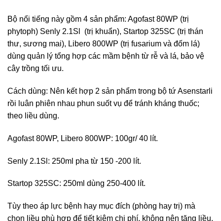
Bộ nổi tiếng này gồm 4 sản phẩm: Agofast 80WP (trị
phytoph) Senly 2.1Sl (trị khuẩn), Startop 325SC (trị thán
thư, sương mai), Libero 800WP (trị fusarium và đốm lá)
dùng quản lý tổng hợp các mầm bệnh từ rễ và lá, bảo vệ
cây trồng tối ưu.
Cách dùng: Nên kết hợp 2 sản phẩm trong bộ tứ Asenstarli
rồi luân phiên nhau phun suốt vụ để tránh kháng thuốc;
theo liều dùng.
Agofast 80WP, Libero 800WP: 100gr/ 40 lít.
Senly 2.1Sl: 250ml pha từ 150 -200 lít.
Startop 325SC: 250ml dùng 250-400 lít.
Tùy theo áp lực bệnh hay mục đích (phòng hay trị) mà
chọn liều phù hợp để tiết kiệm chi phí, không nên tăng liều.