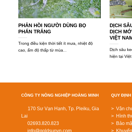
PHẢN HỒI NGƯỜI DÙNG BỌ
DỊCH SÂ
PHẤN TRẮNG
DỊCH MỚ
VIỆT NA
Trong điều kiện thời tiết ít mưa, nhiệt độ
Dịch sâu ke
cao, ẩm độ thấp từ mùa...
hiện tại Vi
CÔNG TY NÔNG NGHIỆP HOÀNG MINH
QUY ĐỊNH
170 Sư Vạn Hạnh, Tp. Pleiku, Gia
> Vận ch
Lai
> Hình th
02693.820.823
> Bảo mật
info@goldsunvn.com
> Khuyển