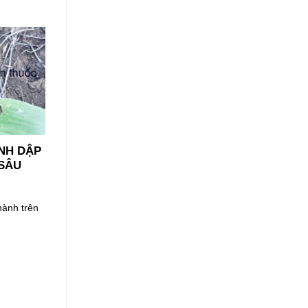
NH DẬP
 SÂU
hành trên