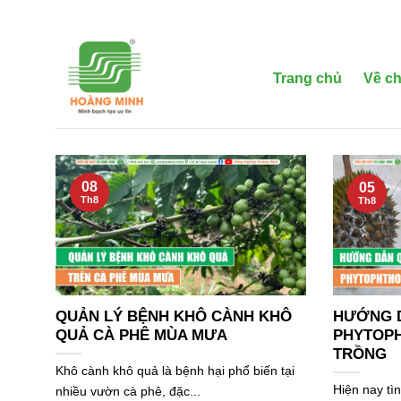
Bỏ
qua
nội
dung
Trang chủ
Về ch
08
05
Th8
Th8
QUẢN LÝ BỆNH KHÔ CÀNH KHÔ
HƯỚNG 
QUẢ CÀ PHÊ MÙA MƯA
PHYTOPH
TRỒNG
Khô cành khô quả là bệnh hại phổ biến tại
Hiện nay tì
nhiều vườn cà phê, đặc...