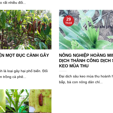
o rất nhiều đối...
29
Th10
ỆN MỌT ĐỤC CÀNH GÂY
NÔNG NGHIỆP HOÀNG MI
DỊCH THÀNH CÔNG DỊCH
KEO MÙA THU
 là loại gây hại phổ biến. Đối
Đại dịch sâu keo mùa thu hoành 
n trồng cà phê...
bắp, bà con nông dân chỉ...