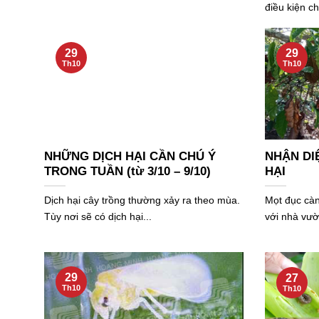
điều kiện ch
29
29
Th10
Th10
NHỮNG DỊCH HẠI CẦN CHÚ Ý
NHẬN DI
TRONG TUẦN (từ 3/10 – 9/10)
HẠI
Dịch hại cây trồng thường xảy ra theo mùa.
Mọt đục cành
Tùy nơi sẽ có dịch hại...
với nhà vườ
29
27
Th10
Th10