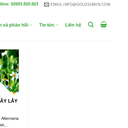
tline: 02693.820.823
EMAIL:INFO@GOLDSUNVN.COM
m và phản hồi
Tin tức
Liên hệ
ÂY LÂY
Alternaria
ới,...