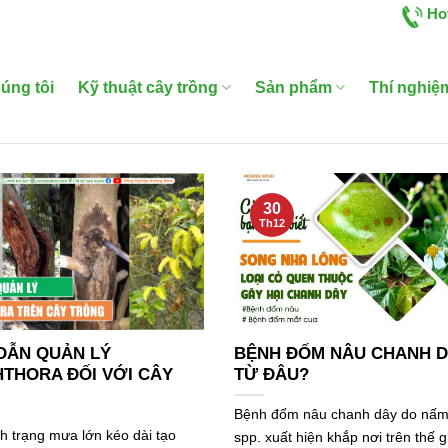
Ho
úng tôi
Kỹ thuật cây trồng
Sản phẩm
Thí nghiệ
30
Th12
DẪN QUẢN LÝ
BỆNH ĐỐM NÂU CHANH D
THORA ĐỐI VỚI CÂY
TỪ ĐÂU?
Bệnh đốm nâu chanh dây do nấm 
nh trạng mưa lớn kéo dài tạo
spp. xuất hiện khắp nơi trên thế gi