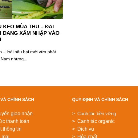
U KEO MÙA THU – ĐẠI
I ĐANG XÂM NHẬP VÀO
M
o – loài sâu hại mới vừa phát
ệt Nam nhưng...
 VÀ CHÍNH SÁCH
QUY ĐỊNH VÀ CHÍNH SÁCH
uyển giao nhận
> Canh tác bền vững
ức thanh toán
> Canh tác organic
 thông tin
> Dịch vụ
 mại
> Hóa chất