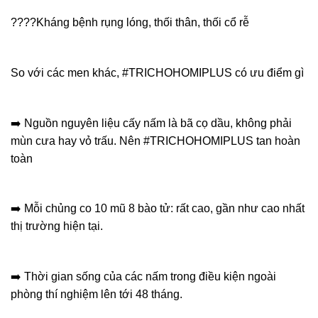
????️
Kháng bệnh rụng lóng, thối thân, thối cổ rễ
So với các men khác, #TRICHOHOMIPLUS có ưu điểm gì
➡️
Nguồn nguyên liệu cấy nấm là bã cọ dầu, không phải
mùn cưa hay vỏ trấu. Nên #TRICHOHOMIPLUS tan hoàn
toàn
➡️
Mỗi chủng co 10 mũ 8 bào tử: rất cao, gần như cao nhất
thị trường hiện tại.
➡️
Thời gian sống của các nấm trong điều kiện ngoài
phòng thí nghiệm lên tới 48 tháng.