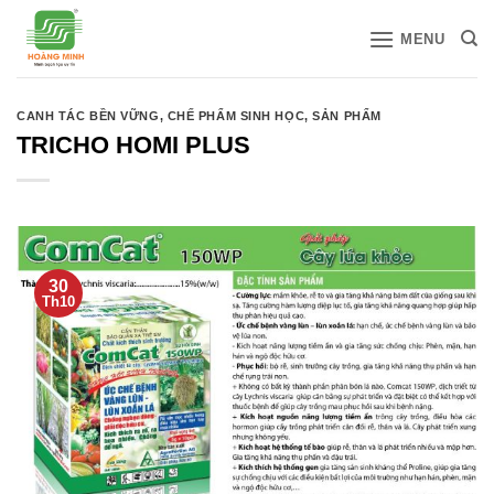
Bỏ
MENU
qua
nội
dung
CANH TÁC BỀN VỮNG
,
CHẾ PHẨM SINH HỌC
,
SẢN PHẨM
TRICHO HOMI PLUS
30
Th10