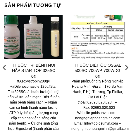
SẢN PHẨM TƯƠNG TỰ
THUỐC TRỊ BỆNH NỘI
THUỐC DIỆT ỐC OSSAL
HẤP STAR TOP 325SC
500SC-700WP-700WDG
0
₫
0
₫
#Azoxystrobin200g/l
Phân phối:Công ty Nông Nghiệp
+#Difenoconazole 125g/lStar
Hoàng Minh Địa chỉ:170 Sư Vạn
Top 325SC là thuốc trừ bệnh nội
Hạnh, P.Hội Thương, Tp.Pleiku,
hấp và lưu dẫn mạnh Diệt tế bào
Gia Lai Điện
nấm bệnh bằng cách: – Ngăn
thoai: 02693.820.823 –
cản sự hình thành năng lượng
Fax: 02693.820.823
ATP ở ty thể (năng lượng cung
Website:goldsunvn.com –
cấp cho hoạt động sống của
nongnghiephoangminh.com
nấm bệnh). – Ức chế sinh tổng
Email:Info@goldsunvn.com –
hợp Ergosterol (thành phần cấu
nongnghiephoangminh@gmail.com