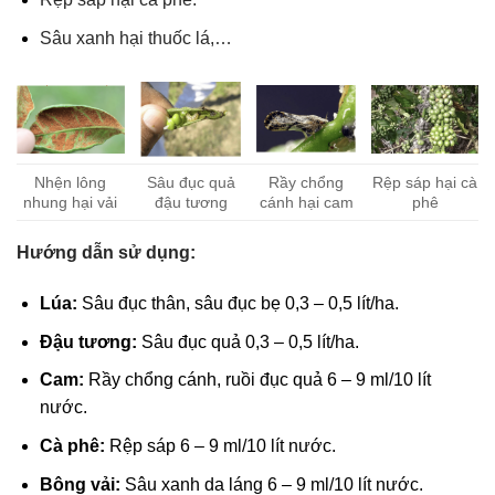
Sâu xanh hại thuốc lá,…
Nhện lông
Sâu đục quả
Rầy chổng
Rệp sáp hại cà
nhung hại vải
đậu tương
cánh hại cam
phê
Hướng dẫn sử dụng:
Lúa:
Sâu đục thân, sâu đục bẹ 0,3 – 0,5 lít/ha.
Đậu tương:
Sâu đục quả 0,3 – 0,5 lít/ha.
Cam:
Rầy chổng cánh, ruồi đục quả 6 – 9 ml/10 lít
nước.
Cà phê:
Rệp sáp 6 – 9 ml/10 lít nước.
Bông vải:
Sâu xanh da láng 6 – 9 ml/10 lít nước.