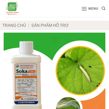
Bỏ
MENU
qua
nội
dung
TRANG CHỦ
/
SẢN PHẨM HỖ TRỢ