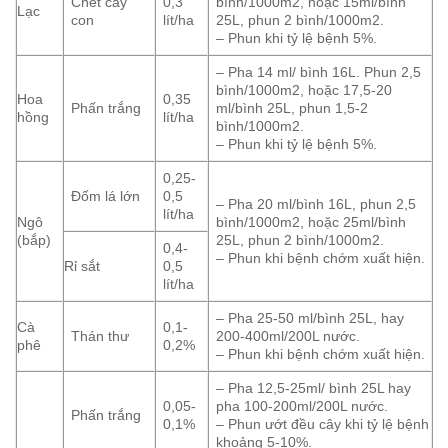
Chết cây
0,3
bình/1000m2, hoặc 15ml/bình
Lạc
con
lít/ha
25L, phun 2 bình/1000m2.
– Phun khi tỷ lệ bệnh 5%.
– Pha 14 ml/ bình 16L. Phun 2,5
bình/1000m2, hoặc 17,5-20
Hoa
0,35
Phấn trắng
ml/bình 25L, phun 1,5-2
hồng
lít/ha
bình/1000m2.
– Phun khi tỷ lệ bệnh 5%.
0,25-
Đốm lá lớn
0,5
– Pha 20 ml/bình 16L, phun 2,5
lít/ha
Ngô
bình/1000m2, hoặc 25ml/bình
(bắp)
25L, phun 2 bình/1000m2.
0,4-
– Phun khi bệnh chớm xuất hiện.
Rỉ sắt
0,5
lít/ha
– Pha 25-50 ml/bình 25L, hay
Cà
0,1-
Thán thư
200-400ml/200L nước.
phê
0,2%
– Phun khi bệnh chớm xuất hiện.
– Pha 12,5-25ml/ bình 25L hay
0,05-
pha 100-200ml/200L nước.
Phấn trắng
0,1%
– Phun ướt đều cây khi tỷ lệ bệnh
khoảng 5-10%.