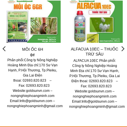
ALFACUA 10EC – THUỐC
MỒI ỐC 6H
TRỪ SÂU
0
₫
Phân phối:Công ty Nông Nghiệp
ALFACUA 10EC Phân phối:
Hoàng Minh Địa chỉ:170 Sư Vạn
Công ty Nông Nghiệp Hoàng
Hạnh, P.Hội Thương, Tp.Pleiku,
Minh Địa chỉ:170 Sư Vạn Hạnh,
Gia Lai Điện
P.Hội Thương, Tp.Pleiku, Gia Lai
thoai: 02693.820.823 –
Điện thoai: 02693.820.823 –
Fax: 02693.820.823
Fax: 02693.820.823
Website:goldsunvn.com –
Website:goldsunvn.com –
nongnghiephoangminh.com
nongnghiephoangminh.com
Email:Info@goldsunvn.com –
Email:Info@goldsunvn.com –
m
nongnghiephoangminh@gmail.com
nongnghiephoangminh@gmail.com