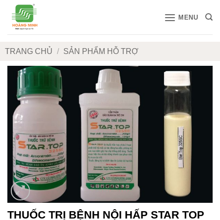
Bỏ
MENU
qua
nội
dung
TRANG CHỦ
/
SẢN PHẨM HỖ TRỢ
THUỐC TRỊ BỆNH NỘI HẤP STAR TOP