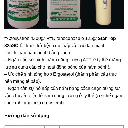
#
Azoxystrobin200g
/l +
#
Difenoconazole
125g/l
Star Top
325SC
là thuốc trừ bệnh nội hấp và lưu dẫn mạnh
Diệt tế bào nấm bệnh bằng cách:
– Ngăn cản sự hình thành năng lượng ATP ở ty thể (năng
lượng cung cấp cho hoạt động sống của nấm bệnh).
– Ức chế sinh tổng hợp Ergosterol (thành phần cấu trúc
nên màng tế bào).
– Ngăn cản sự hô hấp của nấm bằng cách chặn đứng sự
vận chuyển điện tử sinh năng lượng ở ty thể (cơ chế ngăn
cản sinh tổng hợp ergosterol)
Hướng dẫn sử dụng: