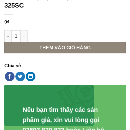
325SC
0
₫
THUỐC TRỊ BỆNH NỘI HẤP STAR TOP 325SC số lượng
THÊM VÀO GIỎ HÀNG
Chia sẻ
Nếu bạn tìm thấy các sản
phẩm giả, xin vui lòng gọi
02693.820.823 hoặc Liên hệ