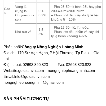
Vàng lá
– Pha 25-50ml/ bình 25L hay pha
Cao
(rụng lá –
0,1-
200-400ml/200L nước.
su
Corynespora
0,2%
– Phun ướt đều cây khi tỷ lệ bệnh
sp.)
khoảng 5 – 10%
– Pha 15-30ml/1 lít nước.
1,5-
Khô nứt vỏ
– Phun ướt đều phần vỏ cây khi
3%
tỷ lệ bệnh khoảng 4-6%
Phân phối:
Công ty Nông Nghiệp Hoàng Minh
Địa chỉ: 170 Sư Vạn Hạnh, P.Hội Thương, Tp.Pleiku, Gia
Lai
Điện thoai: 02693.820.823 – Fax: 02693.820.823
Website:goldsunvn.com – nongnghiephoangminh.com
Email:
Info@goldsunvn.com
–
nongnghiephoangminh@gmail.com
SẢN PHẨM TƯƠNG TỰ