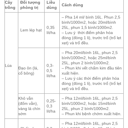
Cây
Đối tượng
Liều
Cách dùng
trồng
phòng trị
dùng
– Pha 14 ml/ bình 16L. Phun 2,5
bình/1000m2, hoặc 20ml/bình
0,35
25L, phun 1,5 bình/1000m2.
Lem lép hạt
lít/ha
– Lưu ý thời điểm phân hóa
đòng (đòng 1 li), trước trổ (trổ lẹt
xẹt) và trổ đều.
– Pha 20ml/bình 16L, phun 2,5
bình/1000m2, hoặc 25ml/bình
25L, phun 2 bình/1000m2.
Lúa
0,3-
Đạo ôn (lá,
– Phun khi vết chấm kim đầu tiên
0,5
cổ bông)
xuất hiện.
lít/ha
– Lưu ý các thời điểm phân hóa
đòng (đòng 1 li), trước trổ (trổ lẹt
xẹt) và trổ đều.
Khô vằn
– Pha 12ml/bình 16L, phun 2,5
0,25-
(đốm vằn),
bình/1000m2, hoặc 15ml/bình
0,3
vàng lá chín
25L, phun 2 bình/1000m2.
lít/ha
sớm
– Phun khi bệnh chớm xuất hiện.
– Pha 12ml/bình 16L, phun 2,5