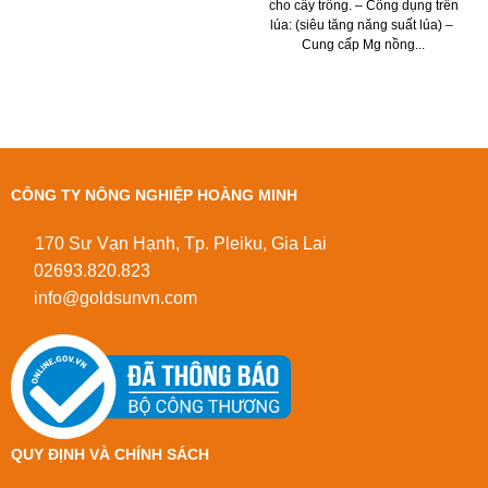
cho cây trồng. – Công dụng trên
lúa: (siêu tăng năng suất lúa) –
Cung cấp Mg nồng...
CÔNG TY NÔNG NGHIỆP HOÀNG MINH
170 Sư Vạn Hạnh, Tp. Pleiku, Gia Lai
02693.820.823
info@goldsunvn.com
QUY ĐỊNH VÀ CHÍNH SÁCH