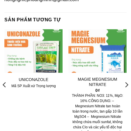
SẢN PHẨM TƯƠNG TỰ
MAGIE MEGNESIUM
UNICONAZOLE
NITRATE
Mã SP Xuất xứ Trọng lượng
0
₫
THÀNH PHẦN: NO3: 11%, MgO:
16% CÔNG DỤNG: –
Megnesium Nitrate tan hoàn
toàn trong nước, tan gấp 10 lần
MgSO4 – Megnesium Nitrate
không chứa muối sunfat, không
chứa Clo và các yếu tố độc hại