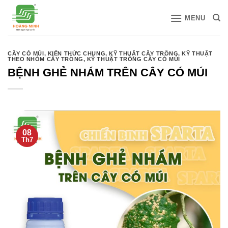
Bỏ
MENU
qua
nội
dung
CÂY CÓ MÚI
,
KIẾN THỨC CHUNG
,
KỸ THUẬT CÂY TRỒNG
,
KỸ THUẬT
THEO NHÓM CÂY TRỒNG
,
KỸ THUẬT TRỒNG CÂY CÓ MÚI
BỆNH GHẺ NHÁM TRÊN CÂY CÓ MÚI
08
Th7