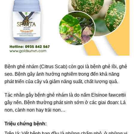
Bệnh ghẻ nhám (Citrus Scab) còn gọi là bệnh ghẻ lồi, ghẻ
sẹo. Bệnh gây ảnh hưởng nghiêm trong đến khả năng
phát triển của cây và giảm năng suất, chất lượng quả.
Tác nhân gây bệnh ghẻ nhám là do nấm Elsinoe fawcettii
gây nên. Bệnh thường phát sinh sớm ở các giai đoạn: Lá
non, cành non hay trái non…
Triệu chứng bệnh:
Trên lá: Vết bệnh ban đầu là những chấm nhỏ, ở những vị