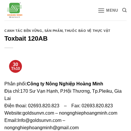
Bỏ
MENU
qua
nội
dung
CANH TÁC BỀN VỮNG
,
SẢN PHẨM
,
THUỐC BẢO VỆ THỰC VẬT
Toxbait 120AB
30
Th10
Phân phối:
Công ty Nông Nghiệp Hoàng Minh
Địa chỉ:170 Sư Vạn Hạnh, P.Hội Thương, Tp.Pleiku, Gia
Lai
Điện thoai: 02693.820.823 – Fax: 02693.820.823
Website:goldsunvn.com – nongnghiephoangminh.com
Email:
Info@goldsunvn.com
–
nongnghiephoangminh@gmail.com