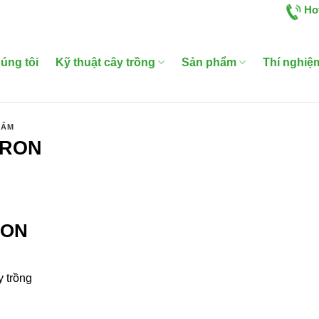
Ho
úng tôi
Kỹ thuật cây trồng
Sản phẩm
Thí nghiệ
HẨM
ORON
RON
y trồng