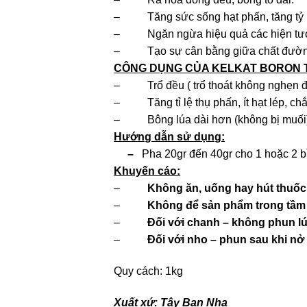
– Tăng sức sống hạt phấn, tăng tỷ lệ 
– Ngăn ngừa hiệu quả các hiện tượn
– Tạo sự cân bằng giữa chất đường và
CÔNG DỤNG CỦA KELKAT BORON 
– Trổ đều ( trổ thoát không nghẹn 
– Tăng tỉ lệ thụ phấn, ít hạt lép, chắ
– Bông lúa dài hơn (không bị muối),
Hướng dẫn sử dụng:
–
Pha 20gr đến 40gr cho 1 hoặc 2 
Khuyến cáo:
–
Không ăn, uống hay hút thuốc
–
Không để sản phẩm trong tầm 
–
Đối với chanh – không phun l
–
Đối với nho – phun sau khi nở
Quy cách: 1kg
Xuất xứ: Tây Ban Nha