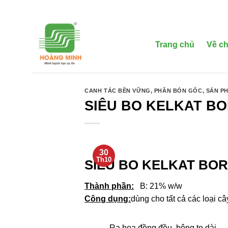
Bỏ
qua
nội
dung
Trang chủ
Về ch
CANH TÁC BỀN VỮNG
,
PHÂN BÓN GỐC
,
SẢN P
SIÊU BO KELKAT B
30
Th10
SIÊU BO KELKAT BO
Thành phần:
B: 21% w/w
Công dụng:
dùng cho tất cả các loại câ
– Ra hoa đồng đều, bông to dài.