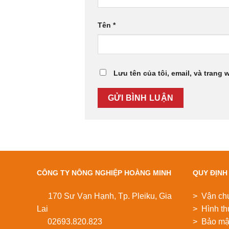
Tên
*
Lưu tên của tôi, email, và trang 
CÔNG TY NÔNG NGHIỆP HOÀNG MINH
QUY ĐỊNH
170 Sư Vạn Hạnh, Tp. Pleiku, Gia
> Vận ch
Lai
> Hình th
02693.820.823
> Bảo mật