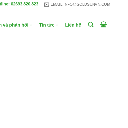
tline: 02693.820.823
EMAIL:INFO@GOLDSUNVN.COM
m và phản hồi
Tin tức
Liên hệ