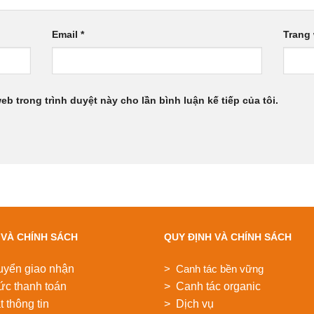
Email
*
Trang
web trong trình duyệt này cho lần bình luận kế tiếp của tôi.
 VÀ CHÍNH SÁCH
QUY ĐỊNH VÀ CHÍNH SÁCH
uyển giao nhận
> Canh tác bền vững
ức thanh toán
> Canh tác organic
 thông tin
> Dịch vụ