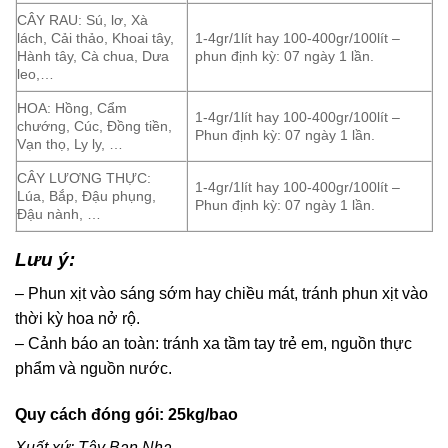
CÂY RAU: Sú, lơ, Xà
lách, Cải thảo, Khoai tây,
1-4gr/1lít hay 100-400gr/100lít –
Hành tây, Cà chua, Dưa
phun định kỳ: 07 ngày 1 lần.
leo,…
HOA: Hồng, Cẩm
1-4gr/1lít hay 100-400gr/100lít –
chướng, Cúc, Đồng tiền,
Phun định kỳ: 07 ngày 1 lần.
Vạn thọ, Ly ly, …
CÂY LƯƠNG THỰC:
1-4gr/1lít hay 100-400gr/100lít –
Lúa, Bắp, Đậu phụng,
Phun định kỳ: 07 ngày 1 lần.
Đậu nành, …
Lưu ý:
– Phun xịt vào sáng sớm hay chiều mát, tránh phun xịt vào
thời kỳ hoa nở rộ.
– Cảnh báo an toàn: tránh xa tầm tay trẻ em, nguồn thực
phẩm và nguồn nước.
Quy cách đóng gói: 25kg/bao
Xuất xứ: Tây Ban Nha