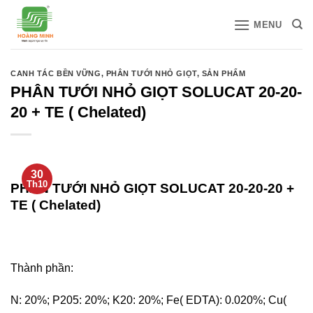
Bỏ
MENU
qua
nội
dung
CANH TÁC BỀN VỮNG
,
PHÂN TƯỚI NHỎ GIỌT
,
SẢN PHẨM
PHÂN TƯỚI NHỎ GIỌT SOLUCAT 20-20-
20 + TE ( Chelated)
30
Th10
PHÂN TƯỚI NHỎ GIỌT SOLUCAT 20-20-20 +
TE ( Chelated)
Thành phần:
N: 20%; P205: 20%; K20: 20%; Fe( EDTA): 0.020%; Cu(