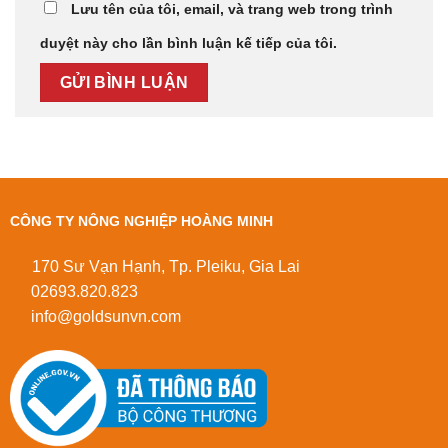
Lưu tên của tôi, email, và trang web trong trình
duyệt này cho lần bình luận kế tiếp của tôi.
CÔNG TY NÔNG NGHIỆP HOÀNG MINH
170 Sư Vạn Hạnh, Tp. Pleiku, Gia Lai
02693.820.823
info@goldsunvn.com