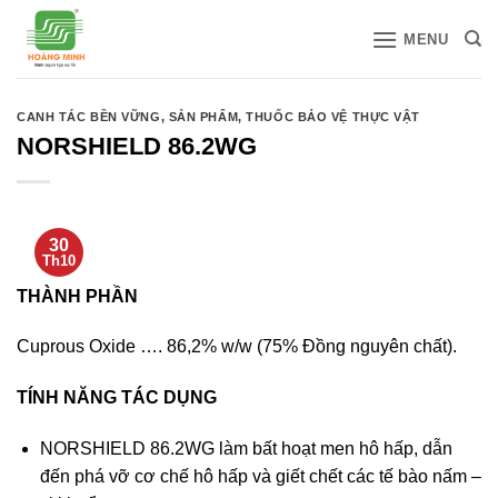
Bỏ
MENU
qua
nội
dung
CANH TÁC BỀN VỮNG
,
SẢN PHẨM
,
THUỐC BẢO VỆ THỰC VẬT
NORSHIELD 86.2WG
30
Th10
THÀNH PHẦN
Cuprous Oxide …. 86,2% w/w (75% Đồng nguyên chất).
TÍNH NĂNG TÁC DỤNG
NORSHIELD 86.2WG làm bất hoạt men hô hấp, dẫn
đến phá vỡ cơ chế hô hấp và giết chết các tế bào nấm –