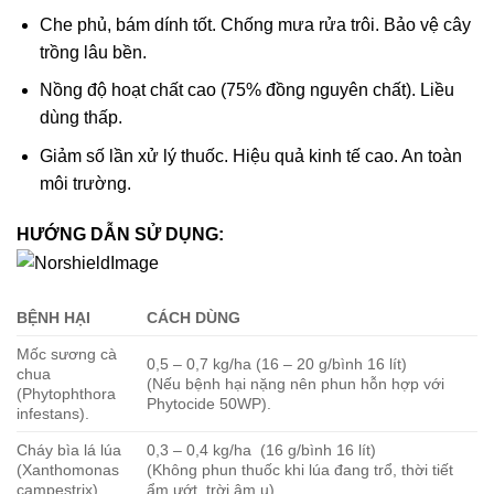
Che phủ, bám dính tốt. Chống mưa rửa trôi. Bảo vệ cây
trồng lâu bền.
Nồng độ hoạt chất cao (75% đồng nguyên chất). Liều
dùng thấp.
Giảm số lần xử lý thuốc. Hiệu quả kinh tế cao. An toàn
môi trường.
HƯỚNG DẪN SỬ DỤNG:
BỆNH HẠI
CÁCH DÙNG
Mốc sương cà
0,5 – 0,7 kg/ha (16 – 20 g/bình 16 lít)
chua
(Nếu bệnh hại nặng nên phun hỗn hợp với
(Phytophthora
Phytocide 50WP).
infestans).
Cháy bìa lá lúa
0,3 – 0,4 kg/ha (16 g/bình 16 lít)
(Xanthomonas
(Không phun thuốc khi lúa đang trổ, thời tiết
campestrix).
ẩm ướt, trời âm u).