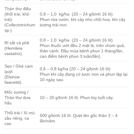
Thán thư điều
(thối trái, khô
0,8 – 1,0 kg/ha (20 – 24 g/bình 16 lít)
trái)
Phun rửa vườn, khi cây nhú chồi hoa, khi cây
(Collectotrichum
tượng trái non.
sp.).
0,8 – 1,0 kg/ha (20 – 24 g/bình 16 lít)
Rỉ sắt cà phê
Phun thuốc ướt đều 2 mặt lá, trên chùm quả,
(Hemileia
thân cành. Đầu mùa bệnh phun 1 tháng/lần,
vastatrix).
cao điểm bệnh phun 3 tuần/lần).
Sẹo / Ghẻ cam
0,6 – 0,8 kg/ha (20 – 24 g/bình 16 lít)
quýt
Phun khi cây đang có tược non và phun lặp lại
(Elsinoe
10 ngày sau.
fawcettii).
Mốc sương /
Thán thư dưa
10 – 20 g/bình 16 lít. Phun tùy tuổi cây.
hấu
Thối trái / Xì mủ
500 g/bình 16 lít. Quét lên gốc thân 3 – 4
sầu riêng, ca
lần/năm.
cao