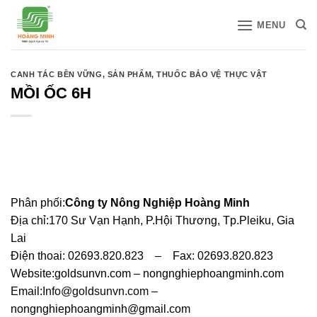
Bỏ
MENU
qua
nội
dung
CANH TÁC BỀN VỮNG
,
SẢN PHẨM
,
THUỐC BẢO VỆ THỰC VẬT
MỒI ỐC 6H
Phân phối:
Công ty Nông Nghiệp Hoàng Minh
Địa chỉ:170 Sư Vạn Hạnh, P.Hội Thương, Tp.Pleiku, Gia
Lai
Điện thoai: 02693.820.823 – Fax: 02693.820.823
Website:goldsunvn.com – nongnghiephoangminh.com
Email:
Info@goldsunvn.com
–
nongnghiephoangminh@gmail.com