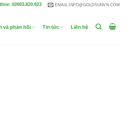
tline: 02693.820.823
EMAIL:INFO@GOLDSUNVN.COM
m và phản hồi
Tin tức
Liên hệ