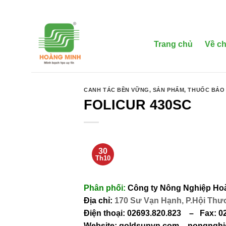
Bỏ
qua
nội
dung
Trang chủ
Về ch
CANH TÁC BỀN VỮNG
,
SẢN PHẨM
,
THUỐC BẢO 
FOLICUR 430SC
30
Th10
Phân phối:
Công ty Nông Nghiệp Ho
Địa chỉ:
170 Sư Vạn Hạnh, P.Hội Thươn
Điện thoại: 02693.820.823
–
Fax: 0
Website: goldsunvn.com – nongng