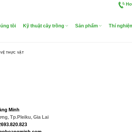
Ho
úng tôi
Kỹ thuật cây trồng
Sản phẩm
Thí nghiệ
VỆ THỰC VẬT
àng Minh
g, Tp.Pleiku, Gia Lai
2693.820.823
hiephoangminh.com