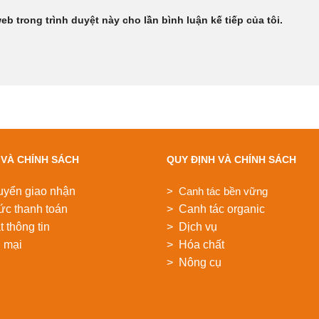
web trong trình duyệt này cho lần bình luận kế tiếp của tôi.
 VÀ CHÍNH SÁCH
QUY ĐỊNH VÀ CHÍNH SÁCH
uyển giao nhận
> Canh tác bền vững
ức thanh toán
> Canh tác organic
 thông tin
> Dịch vụ
 mại
> Hóa chất
> Nông cụ