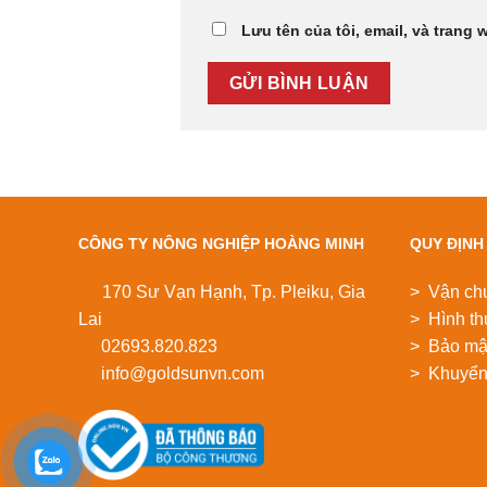
Lưu tên của tôi, email, và trang 
CÔNG TY NÔNG NGHIỆP HOÀNG MINH
QUY ĐỊNH
170 Sư Vạn Hạnh, Tp. Pleiku, Gia
> Vận ch
Lai
> Hình th
02693.820.823
> Bảo mật
info@goldsunvn.com
> Khuyển