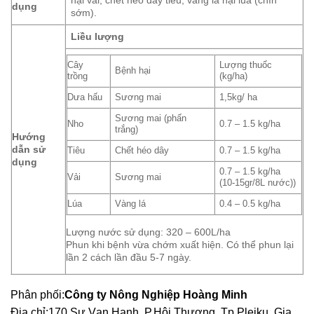
hại vải; chết héo dây tiêu, vàng lá hại lúa (chín
dụng
sớm).
Liều lượng
Cây
Lượng thuốc
Bệnh hại
trồng
(kg/ha)
Dưa hấu
Sương mai
1,5kg/ ha
Sương mai (phấn
Nho
0.7 – 1.5 kg/ha
trắng)
Hướng
dẫn sử
Tiêu
Chết héo dây
0.7 – 1.5 kg/ha
dụng
0.7 – 1.5 kg/ha
Vải
Sương mai
(10-15gr/8L nước))
Lúa
Vàng lá
0.4 – 0.5 kg/ha
Lượng nước sử dụng: 320 – 600L/ha
Phun khi bệnh vừa chớm xuất hiện. Có thể phun lại
lần 2 cách lần đầu 5-7 ngày.
Phân phối:
Công ty Nông Nghiệp Hoàng Minh
Địa chỉ:170 Sư Vạn Hạnh, P.Hội Thương, Tp.Pleiku, Gia