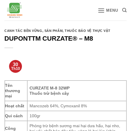
Bỏ
MENU
qua
nội
dung
CANH TÁC BỀN VỮNG
,
SẢN PHẨM
,
THUỐC BẢO VỆ THỰC VẬT
DUPONTTM CURZATE® – M8
30
Th10
Tên
CURZATE M-8 32WP
thương
Thuốc trừ bệnh cây
mại
Hoạt chất
Mancozeb 64%, Cymoxanil 8%
Qui cách
100gr
Phòng trừ bệnh sương mai hại dưa hấu, hại nho,
Công