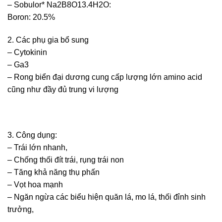
– Sobulor* Na2B8O13.4H2O:
Boron: 20.5%
2. Các phụ gia bổ sung
– Cytokinin
– Ga3
– Rong biển đại dương cung cấp lượng lớn amino acid
cũng như đầy đủ trung vi lượng
3. Công dụng:
– Trái lớn nhanh,
– Chống thối đít trái, rụng trái non
– Tăng khả năng thụ phấn
– Vọt hoa mạnh
– Ngăn ngừa các biểu hiện quăn lá, mo lá, thối đỉnh sinh
trưởng,