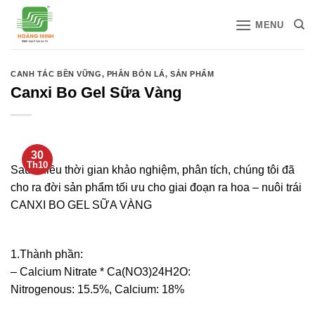
Bỏ
MENU
qua
nội
dung
CANH TÁC BỀN VỮNG
,
PHÂN BÓN LÁ
,
SẢN PHẨM
Canxi Bo Gel Sữa Vàng
30
Th10
Sau nhiều thời gian khảo nghiệm, phân tích, chúng tôi đã
cho ra đời sản phẩm tối ưu cho giai đoạn ra hoa – nuôi trái
CANXI BO GEL SỮA VÀNG
1.Thành phần:
– Calcium Nitrate * Ca(NO3)24H2O:
Nitrogenous: 15.5%, Calcium: 18%