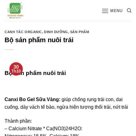
Bỏ
MENU
qua
nội
dung
CANH TÁC ORGANIC
,
DINH DƯỠNG
,
SẢN PHẨM
Bộ sản phẩm nuôi trái
30
Th10
Bộ sản phẩm nuôi trái
Canxi Bo Gel Sữa Vàng
:
giúp chống rụng trái con, dai
cuống, dày vách tế bào, ngừa hiện tượng thối trái, nứt trái
Thành phần:
– Calcium Nitrate * Ca(NO3)24H2O: