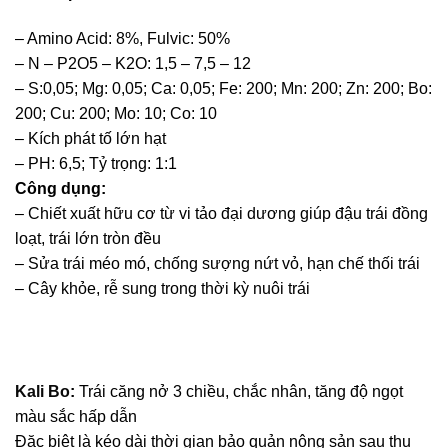
– Amino Acid: 8%, Fulvic: 50%
– N – P2O5 – K2O: 1,5 – 7,5 – 12
– S:0,05; Mg: 0,05; Ca: 0,05; Fe: 200; Mn: 200; Zn: 200; Bo:
200; Cu: 200; Mo: 10; Co: 10
– Kích phát tố lớn hạt
– PH: 6,5; Tỷ trọng: 1:1
Công dụng:
– Chiết xuất hữu cơ từ vi tảo đại dương giúp đậu trái đồng
loạt, trái lớn tròn đều
– Sửa trái méo mó, chống sượng nứt vỏ, hạn chế thối trái
– Cây khỏe, rễ sung trong thời kỳ nuôi trái
Kali Bo
:
Trái căng nở 3 chiều, chắc nhân, tăng độ ngọt
màu sắc hấp dẫn
Đặc biệt là kéo dài thời gian bảo quản nông sản sau thu