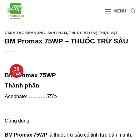
Bỏ
MENU
qua
nội
dung
CANH TÁC BỀN VỮNG
,
SẢN PHẨM
,
THUỐC BẢO VỆ THỰC VẬT
BM Promax 75WP – THUỐC TRỪ SÂU
30
Th10
BM Promax 75WP
Thành phần
Acephate:…………75%
Công dụng
BM Promax 75WP
là thuốc trừ sâu có tính lưu dẫn mạnh,