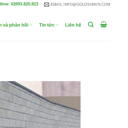
tline: 02693.820.823
EMAIL:INFO@GOLDSUNVN.COM
m và phản hồi
Tin tức
Liên hệ