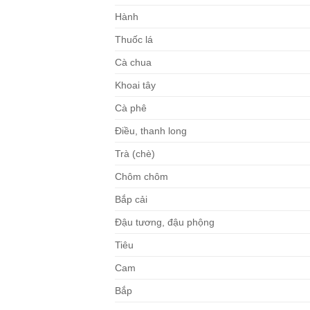
Hành
Thuốc lá
Cà chua
Khoai tây
Cà phê
Điều, thanh long
Trà (chè)
Chôm chôm
Bắp cải
Đậu tương, đậu phộng
Tiêu
Cam
Bắp