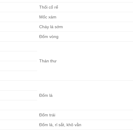
Thối cổ rể
Mốc xám
Cháy lá sớm
Đốm vòng
Thán thư
Đốm lá
Đốm trái
Đốm lá, rỉ sắt, khô vằn