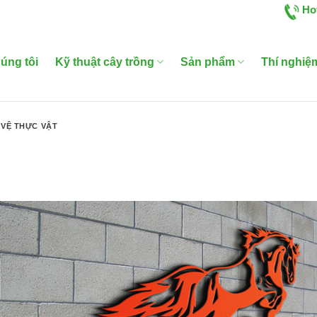
Ho
úng tôi
Kỹ thuật cây trồng
Sản phẩm
Thí nghiệ
VỆ THỰC VẬT