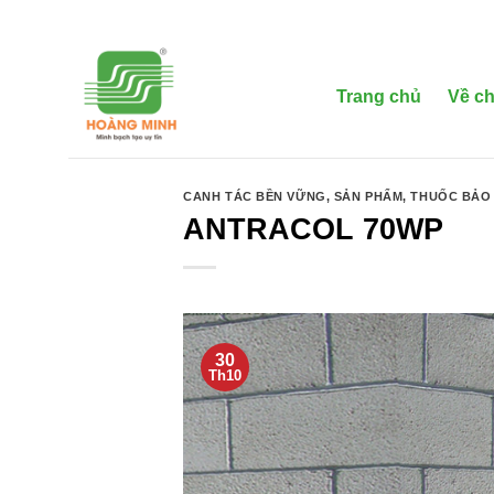
Bỏ
qua
nội
dung
Trang chủ
Về ch
CANH TÁC BỀN VỮNG
,
SẢN PHẨM
,
THUỐC BẢO 
ANTRACOL 70WP
30
Th10