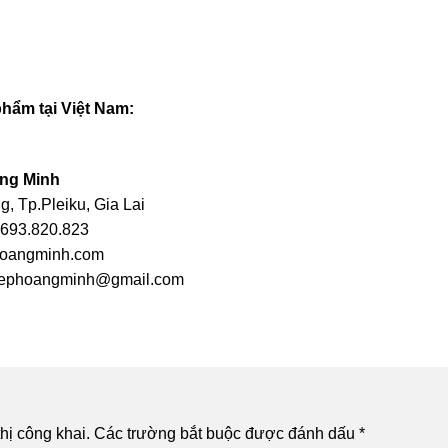
phẩm tại Việt Nam:
ng Minh
, Tp.Pleiku, Gia Lai
2693.820.823
hoangminh.com
iephoangminh@gmail.com
hị công khai.
Các trường bắt buộc được đánh dấu
*