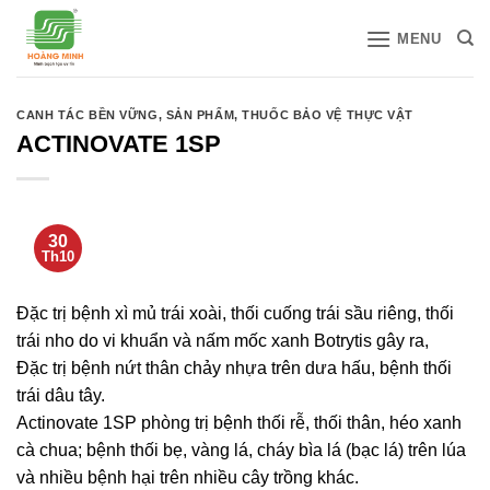
Bỏ
MENU
qua
nội
dung
CANH TÁC BỀN VỮNG
,
SẢN PHẨM
,
THUỐC BẢO VỆ THỰC VẬT
ACTINOVATE 1SP
30
Th10
Đặc trị bệnh xì mủ trái xoài, thối cuống trái sầu riêng, thối
trái nho do vi khuẩn và nấm mốc xanh Botrytis gây ra,
Đặc trị bệnh nứt thân chảy nhựa trên dưa hấu, bệnh thối
trái dâu tây.
Actinovate 1SP phòng trị bệnh thối rễ, thối thân, héo xanh
cà chua; bệnh thối bẹ, vàng lá, cháy bìa lá (bạc lá) trên lúa
và nhiều bệnh hại trên nhiều cây trồng khác.