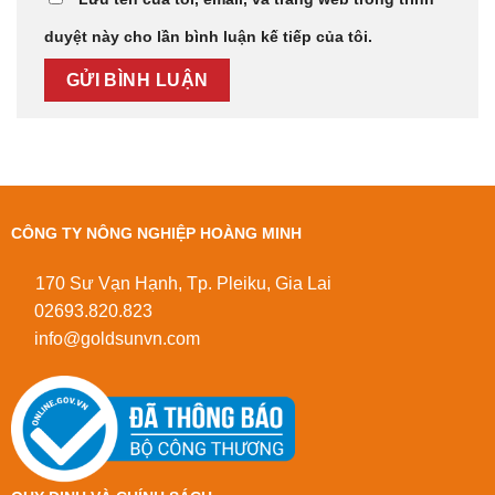
duyệt này cho lần bình luận kế tiếp của tôi.
CÔNG TY NÔNG NGHIỆP HOÀNG MINH
170 Sư Vạn Hạnh, Tp. Pleiku, Gia Lai
02693.820.823
info@goldsunvn.com