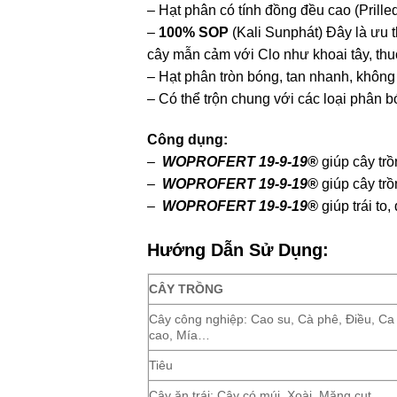
– Hạt phân có tính đồng đều cao (Prille
–
100% SOP
(Kali Sunphát) Đây là ưu 
cây mẫn cảm với Clo như khoai tây, thuố
– Hạt phân tròn bóng, tan nhanh, không
– Có thể trộn chung với các loại phân b
Công dụng:
–
WOPROFERT 19-9-19®
giúp cây trồ
–
WOPROFERT 19-9-19®
giúp cây trồ
–
WOPROFERT 19-9-19®
giúp trái t
Hướng Dẫn Sử Dụng:
CÂY TRỒNG
Cây công nghiệp: Cao su, Cà phê, Điều, Ca
cao, Mía…
Tiêu
Cây ăn trái: Cây có múi, Xoài, Măng cụt,