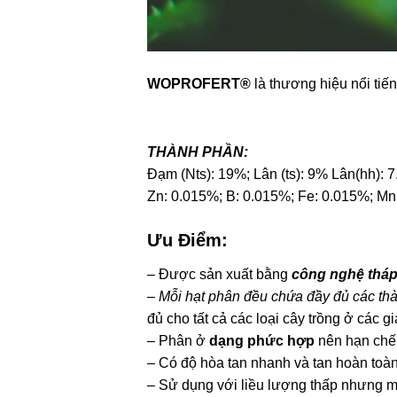
WOPROFERT®
là thương hiệu nổi tiế
THÀNH PHẦN:
Đạm (Nts): 19%; Lân (ts): 9% Lân(hh): 
Zn: 0.015%; B: 0.015%; Fe: 0.015%; M
Ưu Điểm:
– Được sản xuất bằng
công nghệ tháp
–
Mỗi hạt phân đều chứa đầy đủ các th
đủ cho tất cả các loại cây trồng ở các g
– Phân ở
dạng phức hợp
nên hạn chế 
– Có độ hòa tan nhanh và tan hoàn toàn
– Sử dụng với liều lượng thấp nhưng ma