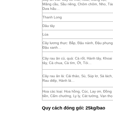
Mãng cầu, Sầu riêng, Chôm chôm, Nho, Tá
Dưa hấu…
Thanh Long
Dâu tây
Lúa
Cây lương thực: Bắp, Đậu nành, Đậu phụng
Đậu xanh…
Cây rau ăn củ, quả: Cà rốt, Hành tây, Khoai
tây, Cà chua, Cà tím, Ớt, Tỏi…
Cây rau ăn lá: Cải thảo, Sú, Súp lơ, Sà lách,
Rau diếp, Hành lá…
Hoa các loại: Hoa hồng, Cúc, Lay ơn, Đồng
tiền, Cẩm chướng, Ly ly, Cát tường, Vạn th
Quy cách đóng gói: 25kg/bao