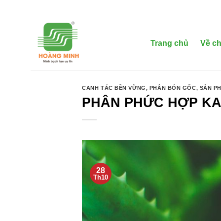
Bỏ
qua
nội
dung
Trang chủ
Về ch
CANH TÁC BỀN VỮNG
,
PHÂN BÓN GỐC
,
SẢN P
PHÂN PHỨC HỢP KAL
28
Th10