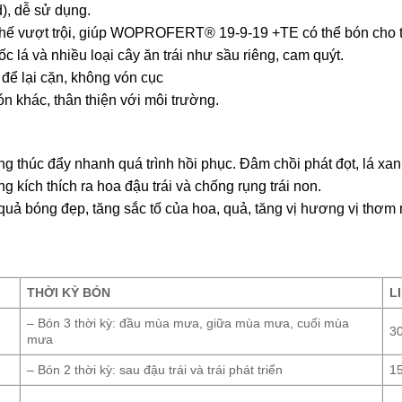
d), dễ sử dụng.
thế vượt trội, giúp WOPROFERT® 19-9-19 +TE có thể bón cho tất
c lá và nhiều loại cây ăn trái như sầu riêng, cam quýt.
 để lại cặn, không vón cục
ón khác, thân thiện với môi trường.
ng thúc đẩy nhanh quá trình hồi phục. Đâm chồi phát đọt, lá xan
ng kích thích ra hoa đậu trái và chống rụng trái non.
o, quả bóng đẹp, tăng sắc tố của hoa, quả, tăng vị hương vị thơ
THỜI KỲ BÓN
L
– Bón 3 thời kỳ: đầu mùa mưa, giữa mùa mưa, cuối mùa
3
mưa
– Bón 2 thời kỳ: sau đậu trái và trái phát triển
1