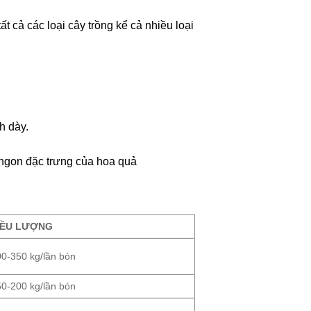
 cả các loại cây trồng kể cả nhiều loại
h dày.
m ngon đặc trưng của hoa quả
IỀU LƯỢNG
00-350 kg/lần bón
50-200 kg/lần bón