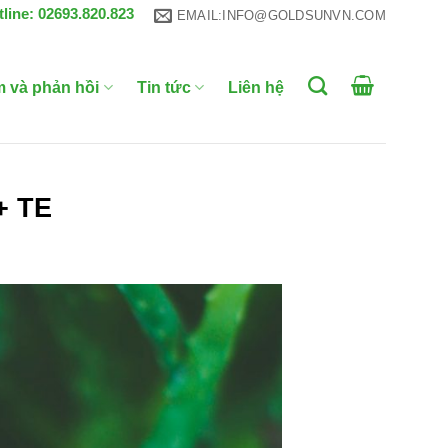
tline: 02693.820.823
EMAIL:INFO@GOLDSUNVN.COM
m và phản hồi
Tin tức
Liên hệ
+ TE