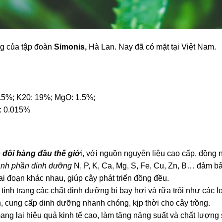
ng của tập đoàn
Simonis,
Hà Lan. Nay đã có mặt tại Việt Nam.
7.5%; K20: 19%; MgO: 1.5%;
n: 0.015%
 đôi hàng đầu thế giớ
i, với nguồn nguyên liệu cao cấp, đồng n
ành phần dinh dưỡng
N, P, K, Ca, Mg, S, Fe, Cu, Zn, B… đảm b
iai đoạn khác nhau, giúp cây phát triển đồng đều.
tình trạng các chất dinh dưỡng bị bay hơi và rữa trôi như các
, cung cấp dinh dưỡng nhanh chóng, kịp thời cho cây trồng.
ng lại hiệu quả kinh tế cao, làm tăng năng suất và chất lượng