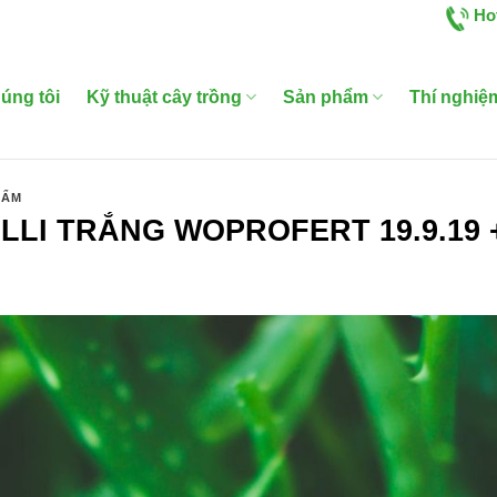
Ho
úng tôi
Kỹ thuật cây trồng
Sản phẩm
Thí nghiệ
HẨM
LI TRẮNG WOPROFERT 19.9.19 