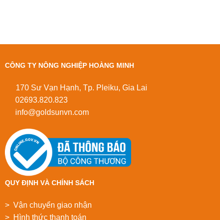
CÔNG TY NÔNG NGHIỆP HOÀNG MINH
170 Sư Vạn Hạnh, Tp. Pleiku, Gia Lai
02693.820.823
info@goldsunvn.com
QUY ĐỊNH VÀ CHÍNH SÁCH
> Vận chuyển giao nhận
> Hình thức thanh toán