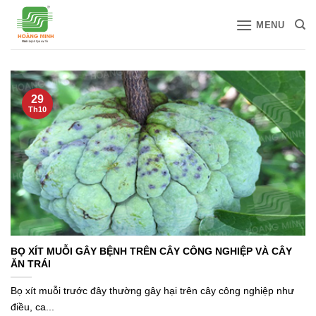
Bỏ
MENU
qua
nội
dung
29
Th10
BỌ XÍT MUỖI GÂY BỆNH TRÊN CÂY CÔNG NGHIỆP VÀ CÂY
ĂN TRÁI
Bọ xít muỗi trước đây thường gây hại trên cây công nghiệp như
điều, ca...