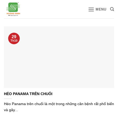
Bỏ
MENU
qua
nội
dung
29
Th10
HÉO PANAMA TRÊN CHUỐI
Héo Panama trên chuối là một trong những căn bệnh rất phổ biến
và gây...