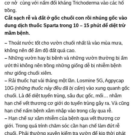
cơ nở cùng với nấm đối kháng Trichoderma vào các hố
trồng.
Cắt sạch rễ và đất ở gốc chuối con rồi nhúng gốc vào
dung dịch thuốc Sparta trong 10 – 15 phút để diệt trừ
mầm bệnh.
–
Thoát nước tốt cho vườn chuối nhất là vào mùa mưa,
không nên để ẩm độ đất quá cao.
–
Những vườn hay bị bệnh và những vườn thường bị ẩm
ướt thì không nên trồng những giống dễ bị nhiễm bệnh
như giống chuối xiêm.
–
Rải thuốc hạt vài tháng một lần. Losmine 5G, Agpycap
10G
(những thuốc này đều đã bị cấm
) vào xung quanh gốc
chuối. Là để diệt tuyến trùng, sâu đục gốc, mối… nhằm
hạn chế vết thương cơ giới do tuyến trùng gây ra. Và cũng
hạn chế nấm bệnh xâm nhập vào trong cây qua rễ.
–
Hạn chế sự xâm nhiễm của bệnh qua vết thương cơ
giới. Trong quá trình chăm sóc cần hạn chế làm đứt rễ
chuối. Phải thường xuyên kiểm tra vườn để kịp thời phát