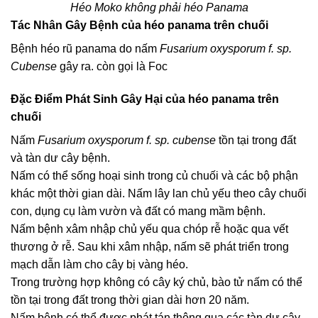
Héo Moko không phải héo Panama
Tác Nhân Gây Bệnh của héo panama trên chuối
Bệnh héo rũ panama do nấm
Fusarium oxysporum f. sp.
Cubense
gây ra. còn gọi là Foc
Đặc Điểm Phát Sinh Gây Hại của héo panama trên
chuối
Nấm
Fusarium oxysporum f. sp. cubense
tồn tại trong đất
và tàn dư cây bệnh.
Nấm có thể sống hoại sinh trong củ chuối và các bộ phận
khác một thời gian dài. Nấm lây lan chủ yếu theo cây chuối
con, dụng cụ làm vườn và đất có mang mầm bệnh.
Nấm bệnh xâm nhập chủ yếu qua chóp rễ hoặc qua vết
thương ở rễ. Sau khi xâm nhập, nấm sẽ phát triển trong
mạch dẫn làm cho cây bị vàng héo.
Trong trường hợp không có cây ký chủ, bào tử nấm có thể
tồn tại trong đất trong thời gian dài hơn 20 năm.
Nấm bệnh có thể được phát tán thông qua các tàn dư cây