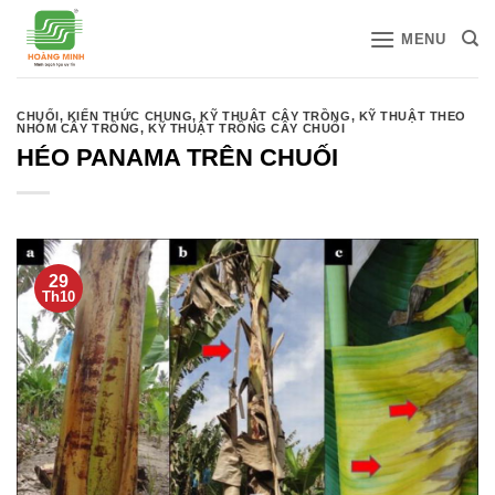
Bỏ
MENU
qua
nội
dung
CHUỐI
,
KIẾN THỨC CHUNG
,
KỸ THUẬT CÂY TRỒNG
,
KỸ THUẬT THEO
NHÓM CÂY TRỒNG
,
KỸ THUẬT TRỒNG CÂY CHUỐI
HÉO PANAMA TRÊN CHUỐI
29
Th10