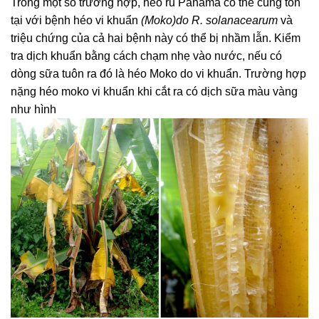
Trong một số trường hợp, héo rũ Panama có thể cùng tồn
tại với bệnh héo vi khuẩn
(Moko)do R. solanacearum
và
triệu chứng của cả hai bệnh này có thể bị nhầm lẫn. Kiểm
tra dịch khuẩn bằng cách chạm nhẹ vào nước, nếu có
dòng sữa tuôn ra đó là héo Moko do vi khuẩn. Trường hợp
nặng héo moko vi khuẩn khi cắt ra có dịch sữa màu vàng
như hình