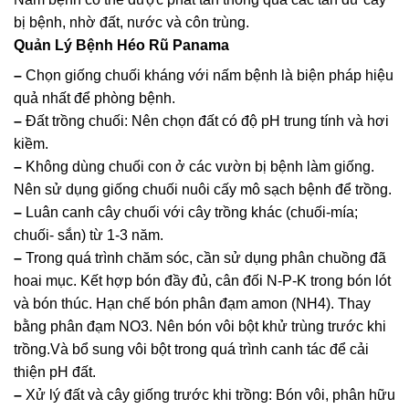
bị bệnh, nhờ đất, nước và côn trùng.
Quản Lý Bệnh Héo Rũ Panama
–
Chọn giống chuối kháng với nấm bệnh là biện pháp hiệu
quả nhất để phòng bệnh.
–
Đất trồng chuối: Nên chọn đất có độ pH trung tính và hơi
kiềm.
–
Không dùng chuối con ở các vườn bị bệnh làm giống.
Nên sử dụng giống chuối nuôi cấy mô sạch bệnh để trồng.
–
Luân canh cây chuối với cây trồng khác (chuối-mía;
chuối- sắn) từ 1-3 năm.
–
Trong quá trình chăm sóc, cần sử dụng phân chuồng đã
hoai mục. Kết hợp bón đầy đủ, cân đối N-P-K trong bón lót
và bón thúc. Hạn chế bón phân đạm amon (NH4). Thay
bằng phân đạm NO3. Nên bón vôi bột khử trùng trước khi
trồng.Và bổ sung vôi bột trong quá trình canh tác để cải
thiện pH đất.
–
Xử lý đất và cây giống trước khi trồng: Bón vôi, phân hữu