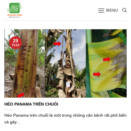
Bỏ
MENU
qua
nội
dung
29
Th10
HÉO PANAMA TRÊN CHUỐI
Héo Panama trên chuối là một trong những căn bệnh rất phổ biến
và gây...