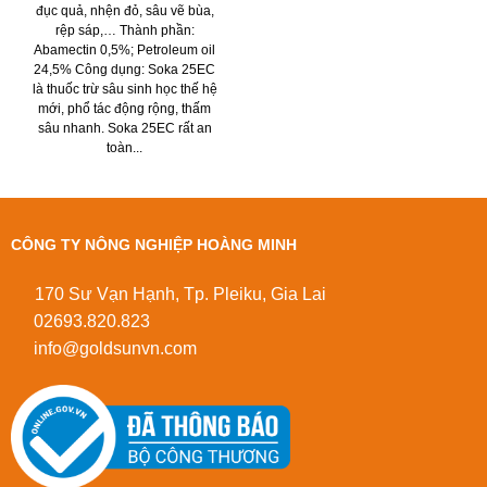
đục quả, nhện đỏ, sâu vẽ bùa,
rệp sáp,… Thành phần:
Abamectin 0,5%; Petroleum oil
24,5% Công dụng: Soka 25EC
là thuốc trừ sâu sinh học thế hệ
mới, phổ tác động rộng, thấm
sâu nhanh. Soka 25EC rất an
toàn...
CÔNG TY NÔNG NGHIỆP HOÀNG MINH
170 Sư Vạn Hạnh, Tp. Pleiku, Gia Lai
02693.820.823
info@goldsunvn.com