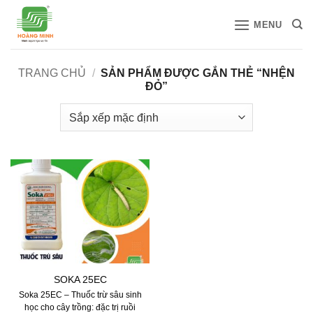
Bỏ
MENU
qua
nội
dung
TRANG CHỦ
/
SẢN PHẨM ĐƯỢC GẮN THẺ “NHỆN
ĐỎ”
SOKA 25EC
Soka 25EC – Thuốc trừ sâu sinh
học cho cây trồng: đặc trị ruồi