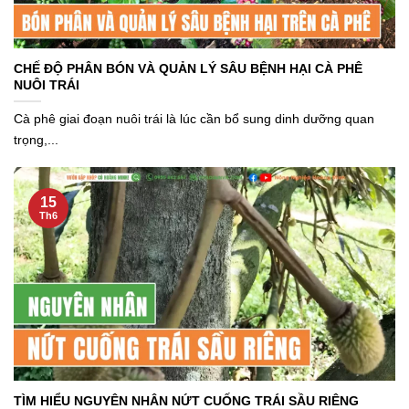
CHẾ ĐỘ PHÂN BÓN VÀ QUẢN LÝ SÂU BỆNH HẠI CÀ PHÊ
NUÔI TRÁI
Cà phê giai đoạn nuôi trái là lúc cần bổ sung dinh dưỡng quan
trọng,...
15
Th6
TÌM HIỂU NGUYÊN NHÂN NỨT CUỐNG TRÁI SẦU RIÊNG