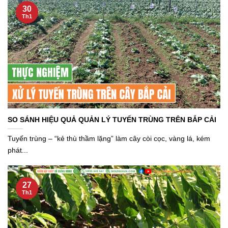
30
Th1
SO SÁNH HIỆU QUẢ QUẢN LÝ TUYẾN TRÙNG TRÊN BẮP CẢI
Tuyến trùng – “kẻ thù thầm lặng” làm cây còi cọc, vàng lá, kém
phát...
27
Th1