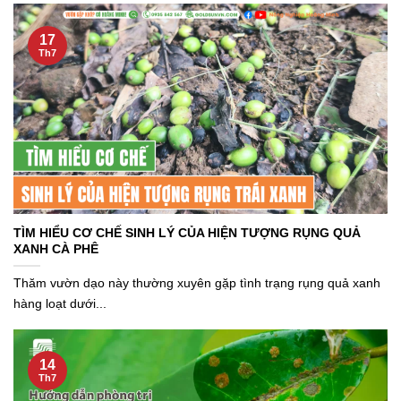
17
Th7
TÌM HIỂU CƠ CHẾ SINH LÝ CỦA HIỆN TƯỢNG RỤNG QUẢ
XANH CÀ PHÊ
Thăm vườn dạo này thường xuyên gặp tình trạng rụng quả xanh
hàng loạt dưới...
14
Th7