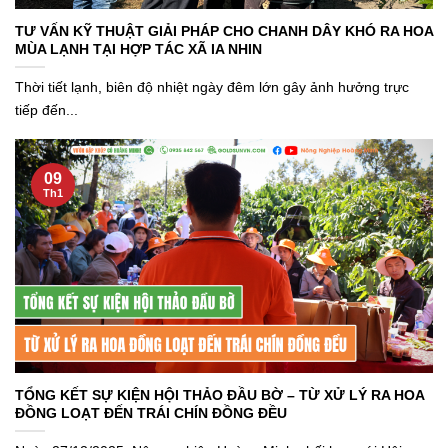
TƯ VẤN KỸ THUẬT GIẢI PHÁP CHO CHANH DÂY KHÓ RA HOA
MÙA LẠNH TẠI HỢP TÁC XÃ IA NHIN
Thời tiết lạnh, biên độ nhiệt ngày đêm lớn gây ảnh hưởng trực
tiếp đến...
09
Th1
TỔNG KẾT SỰ KIỆN HỘI THẢO ĐẦU BỜ – TỪ XỬ LÝ RA HOA
ĐỒNG LOẠT ĐẾN TRÁI CHÍN ĐỒNG ĐỀU