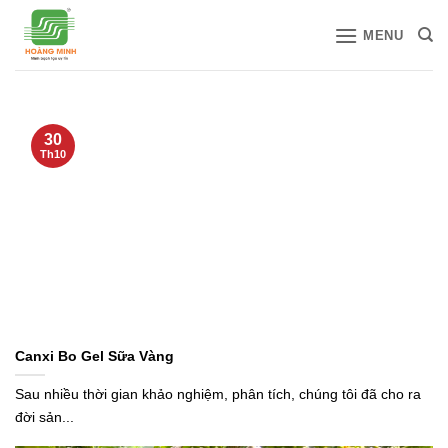
Bỏ
MENU
qua
nội
dung
30
Th10
Canxi Bo Gel Sữa Vàng
Sau nhiều thời gian khảo nghiệm, phân tích, chúng tôi đã cho ra
đời sản...