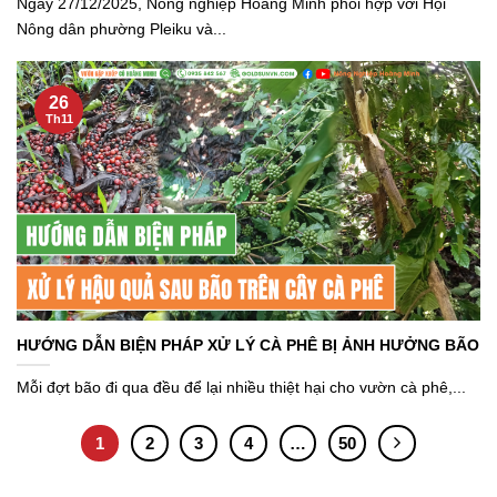
Ngày 27/12/2025, Nông nghiệp Hoàng Minh phối hợp với Hội
Nông dân phường Pleiku và...
26
Th11
HƯỚNG DẪN BIỆN PHÁP XỬ LÝ CÀ PHÊ BỊ ẢNH HƯỞNG BÃO
Mỗi đợt bão đi qua đều để lại nhiều thiệt hại cho vườn cà phê,...
1
2
3
4
…
50