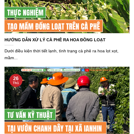
HƯỚNG DẪN XỬ LÝ CÀ PHÊ RA HOA ĐỒNG LOẠT
Dưới điều kiện thời tiết lạnh, tình trạng cà phê ra hoa lọt xọt,
mầm...
26
Th1