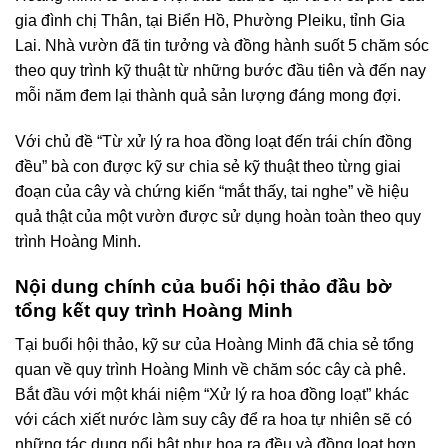
gia đình chị Thân, tại Biển Hồ, Phường Pleiku, tỉnh Gia
Lai. Nhà vườn đã tin tưởng và đồng hành suốt 5 chăm sóc
theo quy trình kỹ thuật từ những bước đầu tiên và đến nay
mỗi năm đem lại thành quả sản lượng đáng mong đợi.
Với chủ đề “Từ xử lý ra hoa đồng loạt đến trái chín đồng
đều” bà con được kỹ sư chia sẻ kỹ thuật theo từng giai
đoạn của cây và chứng kiến “mắt thấy, tai nghe” về hiệu
quả thật của một vườn được sử dụng hoàn toàn theo quy
trình Hoàng Minh.
Nội dung chính của buổi hội thảo đầu bờ
tổng kết quy trình Hoàng Minh
Tại buổi hội thảo, kỹ sư của Hoàng Minh đã chia sẻ tổng
quan về quy trình Hoàng Minh về chăm sóc cây cà phê.
Bắt đầu với một khái niệm “Xử lý ra hoa đồng loạt” khác
với cách xiết nước làm suy cây để ra hoa tự nhiên sẽ có
những tác dụng nổi bật như hoa ra đều và đồng loạt hơn