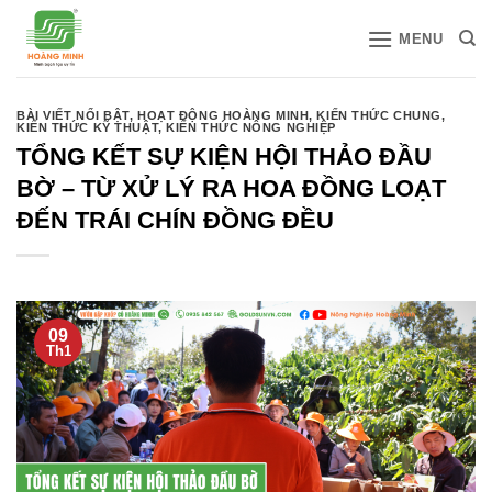
Bỏ
MENU
qua
nội
dung
BÀI VIẾT NỔI BẬT
,
HOẠT ĐỘNG HOÀNG MINH
,
KIẾN THỨC CHUNG
,
KIẾN THỨC KỸ THUẬT
,
KIẾN THỨC NÔNG NGHIỆP
TỔNG KẾT SỰ KIỆN HỘI THẢO ĐẦU
BỜ – TỪ XỬ LÝ RA HOA ĐỒNG LOẠT
ĐẾN TRÁI CHÍN ĐỒNG ĐỀU
09
Th1