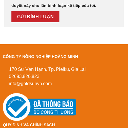
duyệt này cho lần bình luận kế tiếp của tôi.
CÔNG TY NÔNG NGHIỆP HOÀNG MINH
170 Sư Vạn Hạnh, Tp. Pleiku, Gia Lai
02693.820.823
info@goldsunvn.com
QUY ĐỊNH VÀ CHÍNH SÁCH