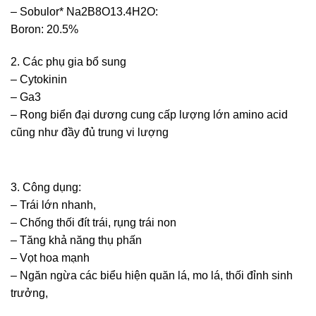
– Sobulor* Na2B8O13.4H2O:
Boron: 20.5%
2. Các phụ gia bổ sung
– Cytokinin
– Ga3
– Rong biển đại dương cung cấp lượng lớn amino acid
cũng như đầy đủ trung vi lượng
3. Công dụng:
– Trái lớn nhanh,
– Chống thối đít trái, rụng trái non
– Tăng khả năng thụ phấn
– Vọt hoa mạnh
– Ngăn ngừa các biểu hiện quăn lá, mo lá, thối đỉnh sinh
trưởng,