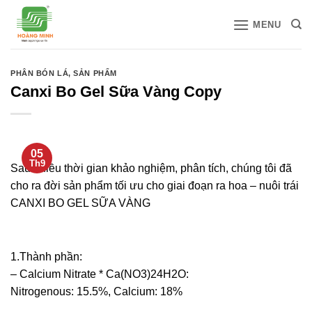
Bỏ
MENU
qua
nội
dung
PHÂN BÓN LÁ
,
SẢN PHẨM
Canxi Bo Gel Sữa Vàng Copy
05
Th9
Sau nhiều thời gian khảo nghiệm, phân tích, chúng tôi đã
cho ra đời sản phẩm tối ưu cho giai đoạn ra hoa – nuôi trái
CANXI BO GEL SỮA VÀNG
1.Thành phần:
– Calcium Nitrate * Ca(NO3)24H2O:
Nitrogenous: 15.5%, Calcium: 18%