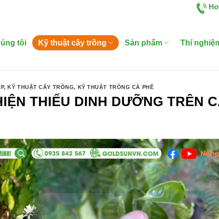
Ho
úng tôi
Kỹ thuật cây trồng
Sản phẩm
Thí nghiệ
ỆP
,
KỸ THUẬT CÂY TRỒNG
,
KỸ THUẬT TRỒNG CÀ PHÊ
 HIỆN THIẾU DINH DƯỠNG TRÊN 