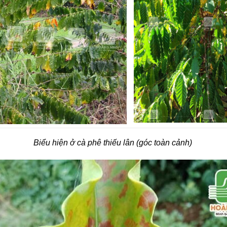
Biểu hiện ở cà phê thiếu lân (góc toàn cảnh)