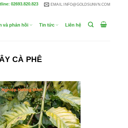
tline: 02693.820.823
EMAIL:INFO@GOLDSUNVN.COM
m và phản hồi
Tin tức
Liên hệ
CÂY CÀ PHÊ