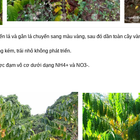
iến lá và gân lá chuyển sang màu vàng, sau đó dần toàn cây và
 kém, trái nhỏ không phát triển.
ược đạm vô cơ dưới dạng NH4+ và NO3-.