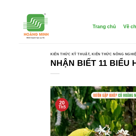
Bỏ
qua
nội
dung
Trang chủ
Về ch
KIẾN THỨC KỸ THUẬT
,
KIẾN THỨC NÔNG NGHI
NHẬN BIẾT 11 BIỂU
20
Th5