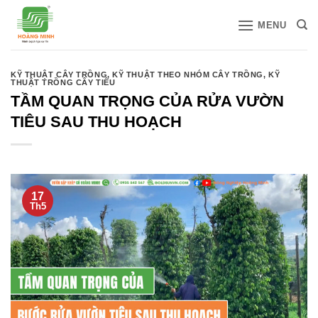
Bỏ
MENU
qua
nội
dung
KỸ THUẬT CÂY TRỒNG
,
KỸ THUẬT THEO NHÓM CÂY TRỒNG
,
KỸ
THUẬT TRỒNG CÂY TIÊU
TẦM QUAN TRỌNG CỦA RỬA VƯỜN
TIÊU SAU THU HOẠCH
17
Th5