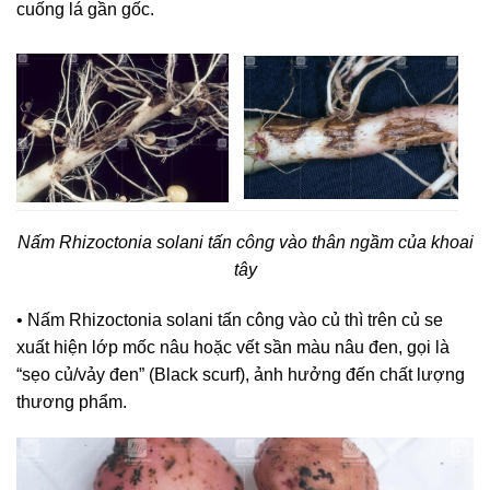
cuống lá gần gốc.
Nấm Rhizoctonia solani tấn công vào thân ngầm của khoai
tây
• Nấm Rhizoctonia solani tấn công vào củ thì trên củ se
xuất hiện lớp mốc nâu hoặc vết sần màu nâu đen, gọi là
“sẹo củ/vảy đen” (Black scurf), ảnh hưởng đến chất lượng
thương phẩm.