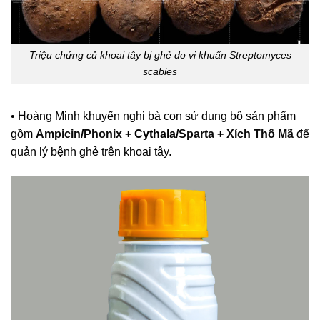
Triệu chứng củ khoai tây bị ghẻ do vi khuẩn Streptomyces
scabies
• Hoàng Minh khuyến nghị bà con sử dụng bộ sản phẩm
gồm
Ampicin
/
Phonix
+ Cythala/
Sparta
+
Xích Thố Mã
để
quản lý bệnh ghẻ trên khoai tây.