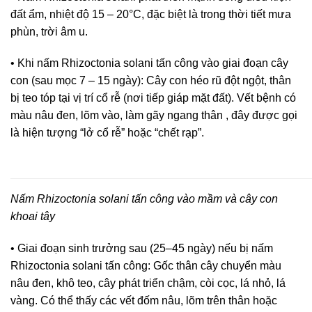
đất ẩm, nhiệt độ 15 – 20°C, đặc biệt là trong thời tiết mưa
phùn, trời âm u.
• Khi nấm Rhizoctonia solani tấn công vào giai đoạn cây
con (sau mọc 7 – 15 ngày): Cây con héo rũ đột ngột, thân
bị teo tóp tại vị trí cổ rễ (nơi tiếp giáp mặt đất). Vết bệnh có
màu nâu đen, lõm vào, làm gãy ngang thân , đây được gọi
là hiện tượng “lở cổ rễ” hoặc “chết rạp”.
Nấm Rhizoctonia solani tấn công vào mầm và cây con
khoai tây
• Giai đoạn sinh trưởng sau (25–45 ngày) nếu bị nấm
Rhizoctonia solani tấn công: Gốc thân cây chuyển màu
nâu đen, khô teo, cây phát triển chậm, còi cọc, lá nhỏ, lá
vàng. Có thể thấy các vết đốm nâu, lõm trên thân hoặc