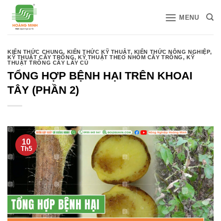
Bỏ
MENU
qua
nội
dung
KIẾN THỨC CHUNG
,
KIẾN THỨC KỸ THUẬT
,
KIẾN THỨC NÔNG NGHIỆP
,
KỸ THUẬT CÂY TRỒNG
,
KỸ THUẬT THEO NHÓM CÂY TRỒNG
,
KỸ
THUẬT TRỒNG CÂY LẤY CỦ
TỔNG HỢP BỆNH HẠI TRÊN KHOAI
TÂY (PHẦN 2)
10
Th5