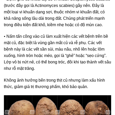
(trước đây gọi là Actinomyces scabies) gây nên. Đây là
một loại vi khuẩn dạng sợi, thuộc nhóm vi khuẩn đất, có
khả năng sống lâu dài trong đất. Chúng phát triển mạnh
trong điều kiện đất khô, kiềm nhẹ hoặc có độ mùn cao.
• Nấm tấn công vào củ làm xuất hiện các vết bệnh trên bề
mặt củ, đặc biệt là vùng gần mắt củ và rễ phụ. Các vết
bệnh này là các vết sần sùi, màu nâu, nhô lên hoặc lõm
xuống, hình tròn hoặc méo, gọi là “ghẻ” hoặc “sẹo cứng”.
Lớp vỏ bị nứt nẻ, có thể bong tróc, đôi khi tạo thành vết sâu
như rỗ mặt trăng.
Không ảnh hưởng bên trong thịt củ nhưng làm xấu hình
thức, giảm giá trị thương phẩm, khó bảo quản.