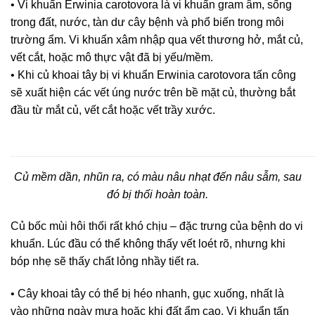
• Vi khuẩn Erwinia carotovora là vi khuẩn gram âm, sống
trong đất, nước, tàn dư cây bệnh và phổ biến trong môi
trường ẩm. Vi khuẩn xâm nhập qua vết thương hở, mắt củ,
vết cắt, hoặc mô thực vật đã bị yếu/mềm.
• Khi củ khoai tây bị vi khuẩn Erwinia carotovora tấn công
sẽ xuất hiện các vết úng nước trên bề mặt củ, thường bắt
đầu từ mắt củ, vết cắt hoặc vết trầy xước.
Củ mềm dần, nhũn ra, có màu nâu nhạt đến nâu sẫm, sau
đó bị thối hoàn toàn.
Củ bốc mùi hôi thối rất khó chịu – đặc trưng của bệnh do vi
khuẩn. Lúc đầu có thể không thấy vết loét rõ, nhưng khi
bóp nhẹ sẽ thấy chất lỏng nhầy tiết ra.
• Cây khoai tây có thể bị héo nhanh, gục xuống, nhất là
vào những ngày mưa hoặc khi đất ẩm cao. Vi khuẩn tấn