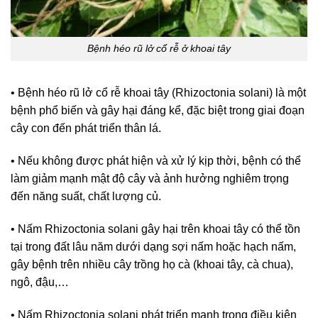
Bệnh héo rũ lở cổ rễ ở khoai tây
• Bệnh héo rũ lở cổ rễ khoai tây (Rhizoctonia solani) là một
bệnh phổ biến và gây hại đáng kể, đặc biệt trong giai đoạn
cây con đến phát triển thân lá.
• Nếu không được phát hiện và xử lý kịp thời, bệnh có thể
làm giảm mạnh mật độ cây và ảnh hưởng nghiêm trọng
đến năng suất, chất lượng củ.
• Nấm Rhizoctonia solani gây hại trên khoai tây có thể tồn
tại trong đất lâu năm dưới dạng sợi nấm hoặc hạch nấm,
gây bệnh trên nhiều cây trồng họ cà (khoai tây, cà chua),
ngô, đậu,…
• Nấm Rhizoctonia solani phát triển mạnh trong điều kiện