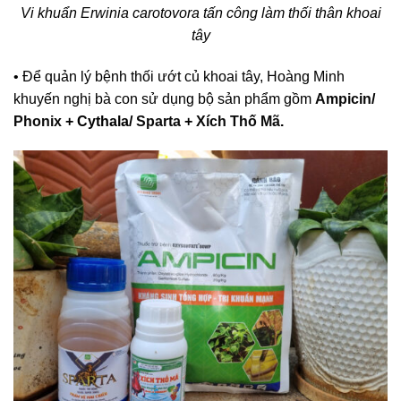
Vi khuẩn Erwinia carotovora tấn công làm thối thân khoai
tây
• Để quản lý bệnh thối ướt củ khoai tây, Hoàng Minh
khuyến nghị bà con sử dụng bộ sản phẩm gồm
Ampicin
/
Phonix
+ Cythala/
Sparta
+
Xích Thố Mã
.