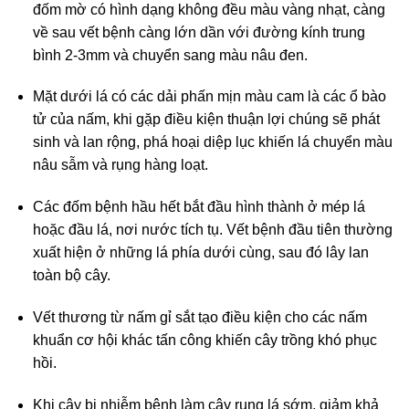
đốm mờ có hình dạng không đều màu vàng nhạt, càng
về sau vết bệnh càng lớn dần với đường kính trung
bình 2-3mm và chuyển sang màu nâu đen.
Mặt dưới lá có các dải phấn mịn màu cam là các ổ bào
tử của nấm, khi gặp điều kiện thuận lợi chúng sẽ phát
sinh và lan rộng, phá hoại diệp lục khiến lá chuyển màu
nâu sẫm và rụng hàng loạt.
Các đốm bệnh hầu hết bắt đầu hình thành ở mép lá
hoặc đầu lá, nơi nước tích tụ. Vết bệnh đầu tiên thường
xuất hiện ở những lá phía dưới cùng, sau đó lây lan
toàn bộ cây.
Vết thương từ nấm gỉ sắt tạo điều kiện cho các nấm
khuẩn cơ hội khác tấn công khiến cây trồng khó phục
hồi.
Khi cây bị nhiễm bệnh làm cây rụng lá sớm, giảm khả