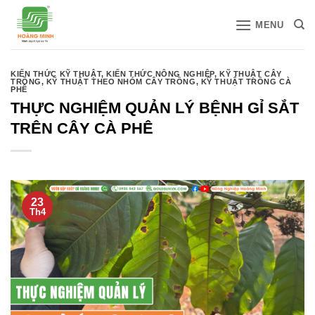
Bỏ
MENU
qua
nội
dung
KIẾN THỨC KỸ THUẬT
,
KIẾN THỨC NÔNG NGHIỆP
,
KỸ THUẬT CÂY
TRỒNG
,
KỸ THUẬT THEO NHÓM CÂY TRỒNG
,
KỸ THUẬT TRỒNG CÀ
PHÊ
THỰC NGHIỆM QUẢN LÝ BỆNH GỈ SẮT
TRÊN CÂY CÀ PHÊ
23
Th4