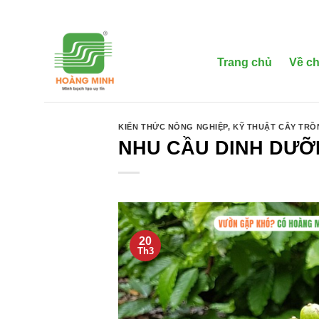
Bỏ
qua
nội
dung
Trang chủ
Về ch
KIẾN THỨC NÔNG NGHIỆP
,
KỸ THUẬT CÂY TR
NHU CẦU DINH DƯỠN
20
Th3