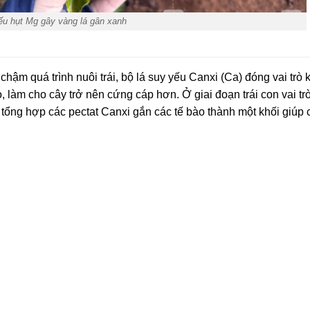
ếu hụt Mg gây vàng lá gân xanh
ậm quá trình nuôi trái, bộ lá suy yếu Canxi (Ca) đóng vai trò kí
 làm cho cây trở nên cứng cáp hơn. Ở giai đoạn trái con vai trò 
, tổng hợp các pectat Canxi gắn các tế bào thành một khối giúp 