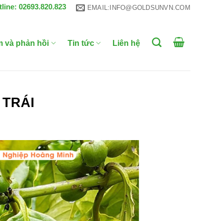
tline: 02693.820.823
EMAIL:INFO@GOLDSUNVN.COM
m và phản hồi
Tin tức
Liên hệ
 TRÁI