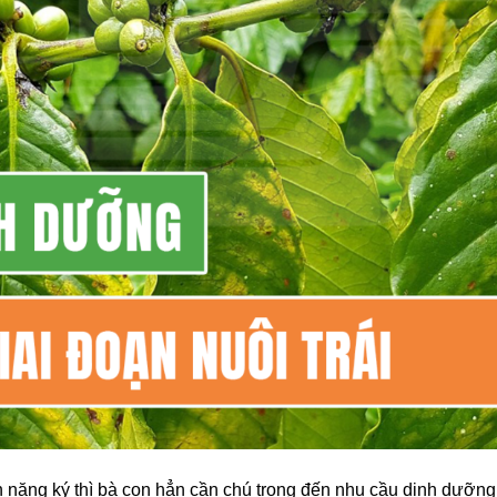
 nặng ký thì bà con hẳn cần chú trọng đến nhu cầu dinh dưỡng p