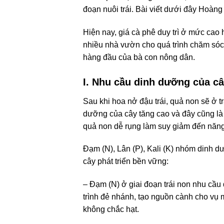
đoạn nuôi trái. Bài viết dưới đây Hoàng
Hiện nay, giá cà phê duy trì ở mức cao 
nhiều nhà vườn cho quá trình chăm sóc 
hàng đầu của bà con nông dân.
I. Nhu cầu dinh dưỡng của cây
Sau khi hoa nở đậu trái, quả non sẽ ở t
dưỡng của cây tăng cao và đây cũng là
quả non dễ rụng làm suy giảm đến năng
Đạm (N), Lân (P), Kali (K) nhóm dinh dư
cây phát triển bền vững:
– Đạm (N) ở giai đoạn trái non nhu cầu đ
trình đẻ nhánh, tạo nguồn cành cho vụ 
không chắc hạt.