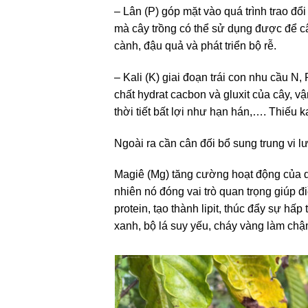
– Lân (P) góp mặt vào quá trình trao đ
mà cây trồng có thể sử dụng được để câ
cành, đậu quả và phát triển bộ rễ.
– Kali (K) giai đoạn trái con nhu cầu 
chất hydrat cacbon và gluxit của cây, v
thời tiết bất lợi như hạn hán,…. Thiếu ka
Ngoài ra cần cân đối bổ sung trung vi l
Magiê (Mg) tăng cường hoạt động của di
nhiên nó đóng vai trò quan trọng giúp đi
protein, tạo thành lipit, thúc đẩy sự hấ
xanh, bộ lá suy yếu, cháy vàng làm chậm