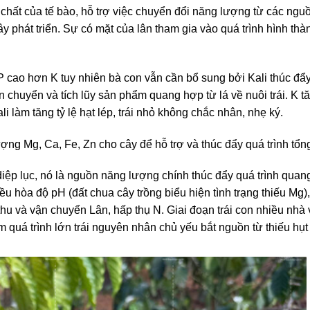
ổi chất của tế bào, hỗ trợ việc chuyển đổi năng lượng từ các n
y phát triển. Sự có mặt của lân tham gia vào quá trình hình th
N, P cao hơn K tuy nhiên bà con vẫn cần bổ sung bởi Kali thúc 
ận chuyển và tích lũy sản phẩm quang hợp từ lá về nuôi trái. K 
li làm tăng tỷ lệ hạt lép, trái nhỏ không chắc nhân, nhẹ ký.
ượng Mg, Ca, Fe, Zn cho cây để hỗ trợ và thúc đẩy quá trình tổng
ệp lục, nó là nguồn năng lượng chính thúc đẩy quá trình quan
ều hòa độ pH (đất chua cây trồng biểu hiện tình trạng thiếu Mg),
p thu và vận chuyển Lân, hấp thụ N. Giai đoạn trái con nhiều nhà
 quá trình lớn trái nguyên nhân chủ yếu bắt nguồn từ thiếu hụt