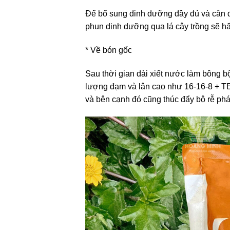
Để bổ sung dinh dưỡng đầy đủ và cân đ
phun dinh dưỡng qua lá cây trồng sẽ hấp
* Về bón gốc
Sau thời gian dài xiết nước làm bông bộ
lượng đạm và lân cao như 16-16-8 + TE
và bên cạnh đó cũng thúc đẩy bộ rễ phát 