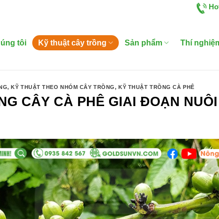
Ho
úng tôi
Kỹ thuật cây trồng
Sản phẩm
Thí nghiệ
ỒNG
,
KỸ THUẬT THEO NHÓM CÂY TRỒNG
,
KỸ THUẬT TRỒNG CÀ PHÊ
G CÂY CÀ PHÊ GIAI ĐOẠN NUÔI