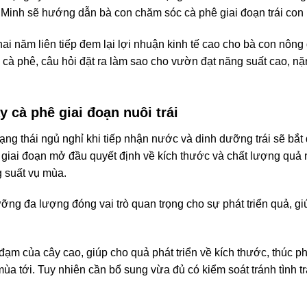
 Minh sẽ hướng dẫn bà con chăm sóc cà phê giai đoạn trái con ứn
hai năm liên tiếp đem lại lợi nhuận kinh tế cao cho bà con nông
cà phê, câu hỏi đặt ra làm sao cho vườn đạt năng suất cao, nặ
 cà phê giai đoạn nuôi trái
rạng thái ngủ nghỉ khi tiếp nhận nước và dinh dưỡng trái sẽ bắt 
 giai đoạn mở đầu quyết định về kích thước và chất lượng quả
 suất vụ mùa.
ỡng đa lượng đóng vai trò quan trọng cho sự phát triển quả, gi
ạm của cây cao, giúp cho quả phát triển về kích thước, thúc phát
mùa tới. Tuy nhiên cần bổ sung vừa đủ có kiểm soát tránh tình 