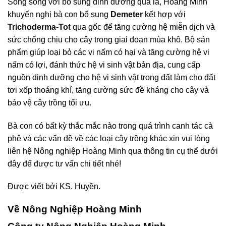
Song song với bổ sung dinh dưỡng qua lá, Hoàng Minh
khuyến nghị bà con bổ sung
Demeter
kết hợp với
Trichoderma-Tot
qua gốc để tăng cường hệ miễn dịch và
sức chống chịu cho cây trong giai đoạn mùa khô. Bộ sản
phẩm giúp loại bỏ các vi nấm có hại và tăng cường hệ vi
nấm có lợi, đánh thức hệ vi sinh vật bản địa, cung cấp
nguồn dinh dưỡng cho hệ vi sinh vật trong đất làm cho đất
tơi xốp thoáng khí, tăng cường sức đề kháng cho cây và
bảo vệ cây trồng tối ưu.
Bà con có bất kỳ thắc mắc nào trong quá trình canh tác cà
phê và các vấn đề về các loại cây trồng khác xin vui lòng
liên hệ Nông nghiệp Hoàng Minh qua thông tin cụ thể dưới
đây để được tư vấn chi tiết nhé!
Được viết bởi KS. Huyền.
Về Nông Nghiệp Hoàng Minh