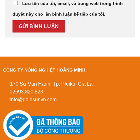
Lưu tên của tôi, email, và trang web trong trình
duyệt này cho lần bình luận kế tiếp của tôi.
CÔNG TY NÔNG NGHIỆP HOÀNG MINH
170 Sư Vạn Hạnh, Tp. Pleiku, Gia Lai
02693.820.823
info@goldsunvn.com