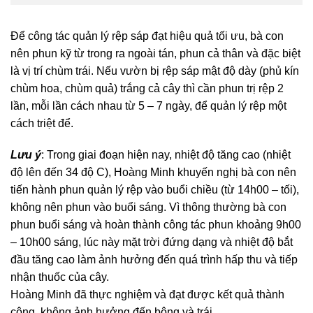
Để công tác quản lý rệp sáp đạt hiệu quả tối ưu, bà con
nên phun kỹ từ trong ra ngoài tán, phun cả thân và đặc biệt
là vị trí chùm trái. Nếu vườn bị rệp sáp mật độ dày (phủ kín
chùm hoa, chùm quả) trắng cả cây thì cần phun trị rệp 2
lần, mỗi lần cách nhau từ 5 – 7 ngày, để quản lý rệp một
cách triệt để.
Lưu ý
: Trong giai đoạn hiện nay, nhiệt độ tăng cao (nhiệt
độ lên đến 34 độ C), Hoàng Minh khuyến nghị bà con nên
tiến hành phun quản lý rệp vào buổi chiều (từ 14h00 – tối),
không nên phun vào buổi sáng. Vì thông thường bà con
phun buổi sáng và hoàn thành công tác phun khoảng 9h00
– 10h00 sáng, lúc này mặt trời đứng dạng và nhiệt độ bắt
đầu tăng cao làm ảnh hưởng đến quá trình hấp thu và tiếp
nhận thuốc của cây.
Hoàng Minh đã thực nghiệm và đạt được kết quả thành
công, không ảnh hưởng đến bông và trái.