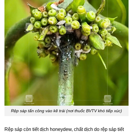
Rệp sáp tấn công vào kẽ trái (nơi thuốc BVTV khó tiếp xúc)
Rệp sáp còn tiết dịch honeydew, chất dịch do rệp sáp tiết