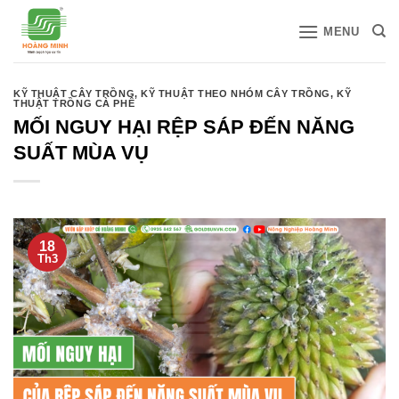
Bỏ
MENU
qua
nội
dung
KỸ THUẬT CÂY TRỒNG
,
KỸ THUẬT THEO NHÓM CÂY TRỒNG
,
KỸ
THUẬT TRỒNG CÀ PHÊ
MỐI NGUY HẠI RỆP SÁP ĐẾN NĂNG
SUẤT MÙA VỤ
18
Th3