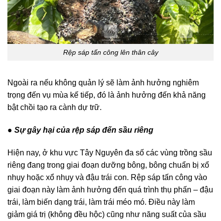
Rệp sáp tấn công lên thân cây
Ngoài ra nếu không quản lý sẽ làm ảnh hưởng nghiêm
trọng đến vụ mùa kế tiếp, đó là ảnh hưởng đến khả năng
bật chồi tạo ra cành dự trữ.
● Sự gây hại của rệp sáp đến sầu riêng
Hiện nay, ở khu vực Tây Nguyên đa số các vùng trồng sầu
riêng đang trong giai đoạn dưỡng bông, bông chuẩn bị xổ
nhụy hoặc xổ nhụy và đậu trái con. Rệp sáp tấn công vào
giai đoạn này làm ảnh hưởng đến quá trình thụ phấn – đậu
trái, làm biến dạng trái, làm trái méo mó. Điều này làm
giảm giá trị (không đều hộc) cũng như năng suất của sầu