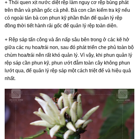
+ Thói quen xịt nước diệt rệp làm nguy cơ rệp bùng phát
trên thân và phần gốc cà phê. Bà con cần kiểm tra kỹ nếu
có ngoài tán bà con phun kỹ phần thân để quản lý rệp
đồng thời tiết hành rải gốc để quản lý rệp toàn diện.
+ Rệp sáp tấn công và ẩn nấp sâu bên trong ở các kẽ hở
giữa các nụ hoa/trái non, sau đó phát triển che phủ toàn bộ
chùm hoa/trái nên rất khó quản lý. Vì vậy, khi phun quản lý
rệp sáp cần phun kỹ, phun ướt đẫm toàn cây không phun
lướt qua, để quản lý rệp sáp một cách triệt để và hiệu quả
nhất.