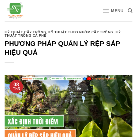
Bỏ
MENU
qua
nội
dung
KỸ THUẬT CÂY TRỒNG
,
KỸ THUẬT THEO NHÓM CÂY TRỒNG
,
KỸ
THUẬT TRỒNG CÀ PHÊ
PHƯƠNG PHÁP QUẢN LÝ RỆP SÁP
HIỆU QUẢ
08
Th3