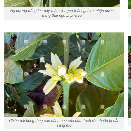
Nụ cương trắng lúc này mầm ở trạng thái nghỉ khi nhận nước
trạng thái ngủ bị phá vỡ
Chiều dài bông tăng các cánh hoa của cụm tách rời chuẩn bị sẵn
sàng mở