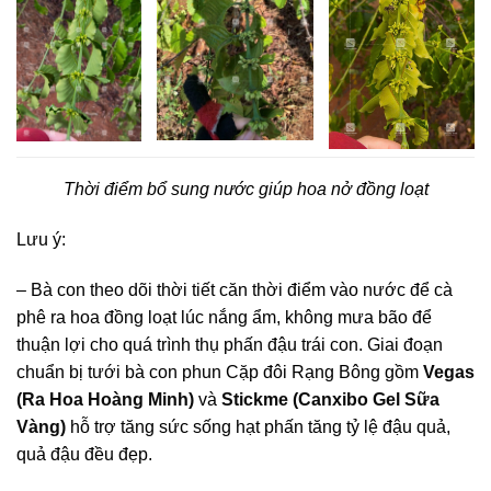
Thời điểm bổ sung nước giúp hoa nở đồng loạt
Lưu ý:
– Bà con theo dõi thời tiết căn thời điểm vào nước để cà
phê ra hoa đồng loạt lúc nắng ẩm, không mưa bão để
thuận lợi cho quá trình thụ phấn đậu trái con. Giai đoạn
chuẩn bị tưới bà con phun Cặp đôi Rạng Bông gồm
Vegas
(Ra Hoa Hoàng Minh)
và
Stickme (Canxibo Gel Sữa
Vàng)
hỗ trợ tăng sức sống hạt phấn tăng tỷ lệ đậu quả,
quả đậu đều đẹp.