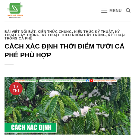
Bỏ
MENU
qua
nội
dung
BÀI VIẾT NỔI BẬT
,
KIẾN THỨC CHUNG
,
KIẾN THỨC KỸ THUẬT
,
KỸ
THUẬT CÂY TRỒNG
,
KỸ THUẬT THEO NHÓM CÂY TRỒNG
,
KỸ THUẬT
TRỒNG CÀ PHÊ
CÁCH XÁC ĐỊNH THỜI ĐIỂM TƯỚI CÀ
PHÊ PHÙ HỢP
17
Th1