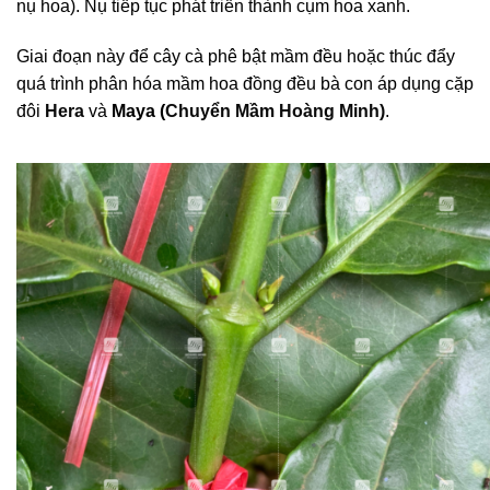
nụ hoa). Nụ tiếp tục phát triển thành cụm hoa xanh.
Giai đoạn này để cây cà phê bật mầm đều hoặc thúc đẩy
quá trình phân hóa mầm hoa đồng đều bà con áp dụng cặp
đôi
Hera
và
Maya (
Chuyển Mầm Hoàng Minh)
.