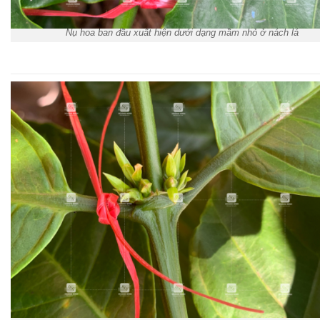
Nụ hoa ban đầu xuất hiện dưới dạng mầm nhỏ ở nách lá