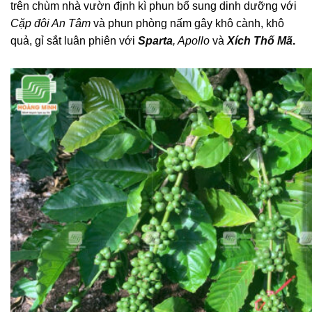
trên chùm nhà vườn định kì phun bổ sung dinh dưỡng với
Cặp đôi An Tâm
và phun phòng nấm gây khô cành, khô
quả, gỉ sắt luân phiên với
Sparta
, Apollo
và
Xích Thố Mã
.