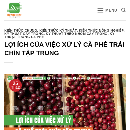
Bỏ
MENU
qua
nội
dung
KIẾN THỨC CHUNG
,
KIẾN THỨC KỸ THUẬT
,
KIẾN THỨC NÔNG NGHIỆP
,
KỸ THUẬT CÂY TRỒNG
,
KỸ THUẬT THEO NHÓM CÂY TRỒNG
,
KỸ
THUẬT TRỒNG CÀ PHÊ
LỢI ÍCH CỦA VIỆC XỬ LÝ CÀ PHÊ TRÁI
CHÍN TẬP TRUNG
25
Th12