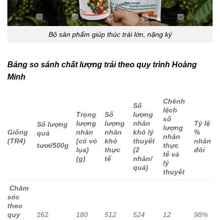
Bộ sản phẩm giúp thúc trái lớn, nặng ký
Bảng so sánh chất lượng trái theo quy trình Hoàng
Minh
Chênh
Số
lệch
Trọng
Số
lượng
số
lượng
lượng
nhân
Tỷ lệ
Số lượng
lượng
Giống
nhân
nhân
khô lý
%
quả
nhân
(TR4)
(có vỏ
khô
thuyết
nhân
thực
tươi/500g
lụa)
thực
(2
đôi
tế và
(g)
tế
nhân/
lý
quả)
thuyết
Chăm
sóc
theo
quy
262
180
512
524
12
98%