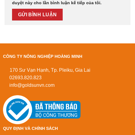
duyệt này cho lần bình luận kế tiếp của tôi.
CÔNG TY NÔNG NGHIỆP HOÀNG MINH
170 Sư Vạn Hạnh, Tp. Pleiku, Gia Lai
02693.820.823
info@goldsunvn.com
QUY ĐỊNH VÀ CHÍNH SÁCH