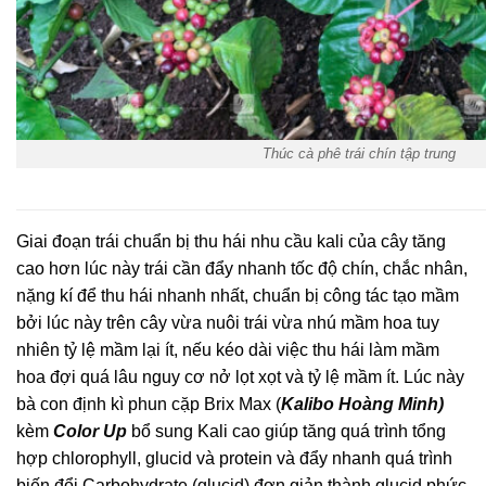
Thúc cà phê trái chín tập trung
Giai đoạn trái chuẩn bị thu hái nhu cầu kali của cây tăng
cao hơn lúc này trái cần đẩy nhanh tốc độ chín, chắc nhân,
nặng kí để thu hái nhanh nhất, chuẩn bị công tác tạo mầm
bởi lúc này trên cây vừa nuôi trái vừa nhú mầm hoa tuy
nhiên tỷ lệ mầm lại ít, nếu kéo dài việc thu hái làm mầm
hoa đợi quá lâu nguy cơ nở lọt xọt và tỷ lệ mầm ít. Lúc này
bà con định kì phun cặp Brix Max (
Kalibo Hoàng Minh)
kèm
Color Up
bổ sung Kali cao giúp tăng quá trình tổng
hợp chlorophyll, glucid và protein và đẩy nhanh quá trình
biến đổi Carbohydrate (glucid) đơn giản thành glucid phức