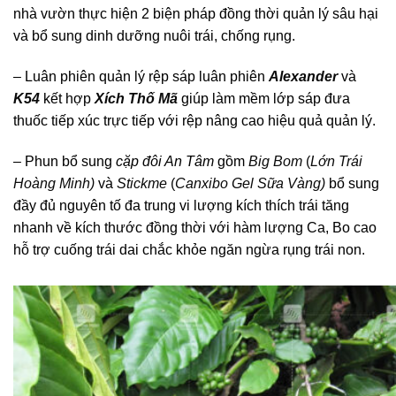
nhà vườn thực hiện 2 biện pháp đồng thời quản lý sâu hại
và bổ sung dinh dưỡng nuôi trái, chống rụng.
– Luân phiên quản lý rệp sáp luân phiên
Alexander
và
K54
kết hợp
Xích Thố Mã
giúp làm mềm lớp sáp đưa
thuốc tiếp xúc trực tiếp với rệp nâng cao hiệu quả quản lý.
– Phun bổ sung
cặp đôi An Tâm
gồm
Big Bom
(
Lớn Trái
Hoàng Minh)
và
Stickme
(
Canxibo Gel Sữa Vàng)
bổ sung
đầy đủ nguyên tố đa trung vi lượng kích thích trái tăng
nhanh về kích thước đồng thời với hàm lượng Ca, Bo cao
hỗ trợ cuống trái dai chắc khỏe ngăn ngừa rụng trái non.