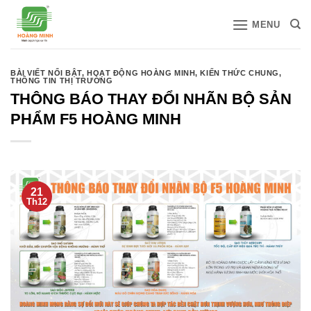
Bỏ
MENU
qua
nội
dung
BÀI VIẾT NỔI BẬT
,
HOẠT ĐỘNG HOÀNG MINH
,
KIẾN THỨC CHUNG
,
THÔNG TIN THỊ TRƯỜNG
THÔNG BÁO THAY ĐỔI NHÃN BỘ SẢN
PHẨM F5 HOÀNG MINH
21
Th12