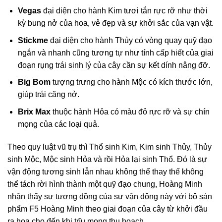
Vegas
đại diện cho hành Kim tươi tắn rực rỡ như thời
kỳ bung nở của hoa, vẻ đẹp và sự khởi sắc của vạn vật.
Stickme
đại diện cho hành Thủy có vòng quay quỹ đạo
ngắn và nhanh cũng tương tự như tính cấp hiết của giai
đoạn rụng trái sinh lý của cây cần sự kết dính nâng đỡ.
Big Bom
tượng trưng cho hành Mộc có kích thước lớn,
giúp trái căng nở.
Brix Max
thuộc hành Hỏa có màu đỏ rực rỡ và sự chín
mọng của các loại quả.
Theo quy luật vũ trụ thì Thổ sinh Kim, Kim sinh Thủy, Thủy
sinh Mộc, Mộc sinh Hỏa và rồi Hỏa lại sinh Thổ. Đó là sự
vận động tương sinh lẫn nhau không thể thay thế không
thể tách rời hình thành một quỹ đạo chung, Hoàng Minh
nhận thấy sự tương đồng của sự vận động này với bộ sản
phẩm F5 Hoàng Minh theo giai đoạn của cây từ khởi đầu
ra hoa cho đến khi trĩu mọng thu hoạch.