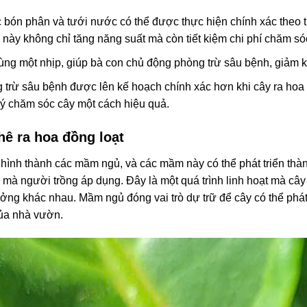
c bón phân và tưới nước có thể được thực hiện chính xác theo t
này không chỉ tăng năng suất mà còn tiết kiệm chi phí chăm sóc
n cùng một nhịp, giúp bà con chủ động phòng trừ sâu bệnh, giảm
 trừ sâu bệnh được lên kế hoạch chính xác hơn khi cây ra hoa 
lý chăm sóc cây một cách hiệu quả.
phê ra hoa đồng loạt
ê hình thành các mầm ngủ, và các mầm này có thể phát triển t
 mà người trồng áp dụng. Đây là một quá trình linh hoạt mà cây
ởng khác nhau. Mầm ngủ đóng vai trò dự trữ để cây có thể phát 
của nhà vườn.