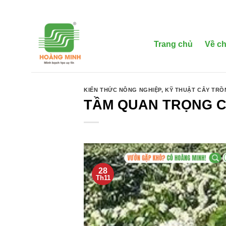
Bỏ
qua
nội
dung
Trang chủ
Về ch
KIẾN THỨC NÔNG NGHIỆP
,
KỸ THUẬT CÂY TR
TẦM QUAN TRỌNG C
28
Th11