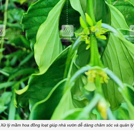
Xử lý mầm hoa đồng loạt giúp nhà vườn dễ dàng chăm sóc và quản lý