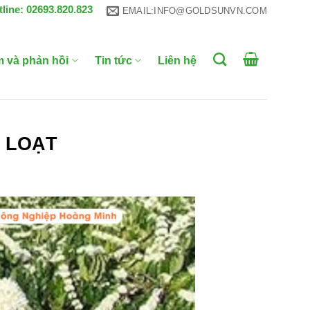
tline: 02693.820.823
EMAIL:INFO@GOLDSUNVN.COM
m và phản hồi
Tin tức
Liên hệ
 LOẠT