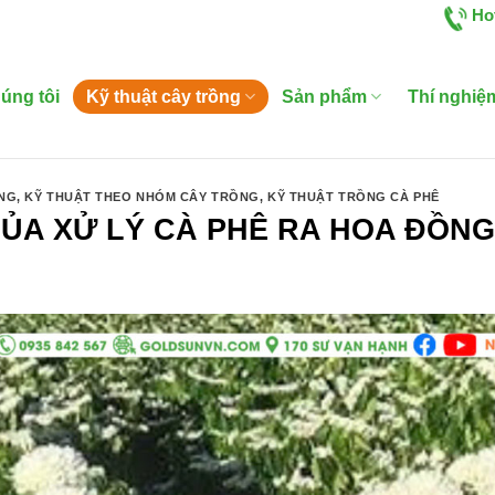
Ho
úng tôi
Kỹ thuật cây trồng
Sản phẩm
Thí nghiệ
ỒNG
,
KỸ THUẬT THEO NHÓM CÂY TRỒNG
,
KỸ THUẬT TRỒNG CÀ PHÊ
ỦA XỬ LÝ CÀ PHÊ RA HOA ĐỒNG