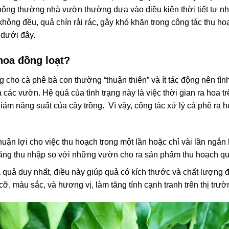
Thông thường nhà vườn thường dựa vào điều kiện thời tiết tự n
 không đều, quả chín rải rác, gây khó khăn trong công tác thu h
t dưới đây.
 hoa đồng loạt?
cho cà phê bà con thường “thuận thiên” và ít tác động nên tình
t cả các vườn. Hệ quả của tình trạng này là việc thời gian ra hoa
giảm năng suất của cây trồng.
Vì vậy, công tác xử lý cà phê ra h
huận lợi cho việc thu hoạch trong một lần hoặc chỉ vài lần ngắn 
 tăng thu nhập so với những vườn cho ra sản phẩm thu hoạch quả
quả duy nhất, điều này giúp quả có kích thước và chất lượng đồ
cỡ, màu sắc, và hương vị, làm tăng tính cạnh tranh trên thị trườ