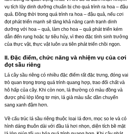
vụ tích lũy dinh dưỡng chuẩn bị cho quá trình ra hoa – đậu
quả. Đồng thời trong quá trình ra hoa – đậu quả, nếu cơi
đọt phát triển mạnh sẽ tăng khả năng cạnh trạnh dinh
dưỡng với hoa – quả, làm cho hoa – quả phát triển kém
dẫn đến rụng hoặc tự tiêu hủy, vì theo đặc tính sinh trưởng
của thực vật, thực vật luôn ưa tiên phát triển chồi ngọn.
II. Đặc điểm, chức năng và nhiệm vụ của cơi
đọt sầu riêng
Lá cây sầu riêng có nhiều đặc điểm rất đặc trưng, đóng vai
trò quan trọng trong quá trình quang hợp, trao đổi chất và
hô hấp của cây. Khi còn non, lá thường có màu đồng và
được phủ lớp lông tơ mịn, lá già màu sắc dần chuyển
sang xanh đậm hơn.
Về cấu trúc lá sầu riêng thuộc loại lá đơn, mọc so le và có
hình dáng thuôn dài với đầu lá hơi nhọn, diện tích bề mặt
lá lớn giúp tối ưu hóa quá trình quang hợp. Khi cây phát