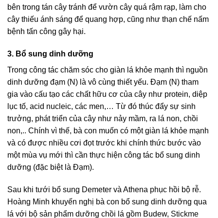
bên trong tán cây tránh để vườn cây quá rậm rạp, làm cho
cây thiếu ánh sáng để quang hợp, cũng như thạn chế nấm
bệnh tấn công gây hại.
3. Bổ sung dinh dưỡng
Trong công tác chăm sóc cho giàn lá khỏe mạnh thì nguồn
dinh dưỡng đạm (N) là vô cùng thiết yếu. Đạm (N) tham
gia vào cấu tạo các chất hữu cơ của cây như protein, diệp
lục tố, acid nucleic, các men,… Từ đó thúc đẩy sự sinh
trưởng, phát triển của cây như nảy mầm, ra lá non, chồi
non,.. Chính vì thế, bà con muốn có một giàn lá khỏe mạnh
và có được nhiều cơi đọt trước khi chính thức bước vào
một mùa vụ mới thì cần thực hiện công tác bổ sung dinh
dưỡng (đặc biệt là Đạm).
Sau khi tưới bổ sung Demeter và Athena phục hồi bộ rễ.
Hoàng Minh khuyến nghị bà con bổ sung dinh dưỡng qua
lá với bộ sản phẩm dưỡng chồi lá gồm Budew,
Stickme