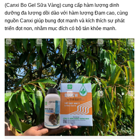
(Canxi Bo Gel Sữa Vàng
) cung cấp hàm lượng dinh
dưỡng đa lượng dồi dào với hàm lượng Đạm cao, cùng
nguồn Canxi giúp bung đọt mạnh và kích thích sự phát
triển đọt non, nhằm mục đích có bộ tán khỏe mạnh.