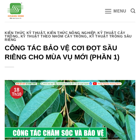
Bỏ
MENU
qua
nội
dung
KIẾN THỨC KỸ THUẬT
,
KIẾN THỨC NÔNG NGHIỆP
,
KỸ THUẬT CÂY
TRỒNG
,
KỸ THUẬT THEO NHÓM CÂY TRỒNG
,
KỸ THUẬT TRỒNG SẦU
RIÊNG
CÔNG TÁC BẢO VỆ CƠI ĐỌT SẦU
RIÊNG CHO MÙA VỤ MỚI (PHẦN 1)
18
Th10