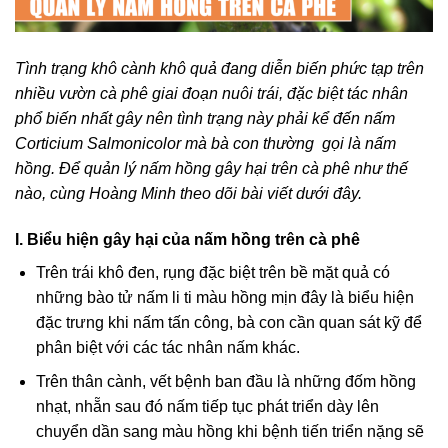
Tình trạng khô cành khô quả đang diễn biến phức tạp trên
nhiều vườn cà phê giai đoạn nuôi trái, đặc biệt tác nhân
phổ biến nhất gây nên tình trạng này phải kể đến nấm
Corticium Salmonicolor mà bà con thường gọi là nấm
hồng. Để quản lý nấm hồng gây hại trên cà phê như thế
nào, cùng Hoàng Minh theo dõi bài viết dưới đây.
I. Biểu hiện gây hại của
nấm hồng
trên
cà phê
Trên trái khô đen, rụng đặc biệt trên bề mặt quả có
những bào tử nấm li ti màu hồng mịn đây là biểu hiện
đặc trưng khi nấm tấn công, bà con cần quan sát kỹ để
phân biệt với các tác nhân nấm khác.
Trên thân cành, vết bệnh ban đầu là những đốm hồng
nhạt, nhẵn sau đó nấm tiếp tục phát triển dày lên
chuyển dần sang màu hồng khi bệnh tiến triển nặng sẽ