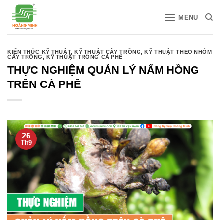
Bỏ
MENU
qua
nội
dung
KIẾN THỨC KỸ THUẬT
,
KỸ THUẬT CÂY TRỒNG
,
KỸ THUẬT THEO NHÓM
CÂY TRỒNG
,
KỸ THUẬT TRỒNG CÀ PHÊ
THỰC NGHIỆM QUẢN LÝ NẤM HỒNG
TRÊN CÀ PHÊ
26
Th9