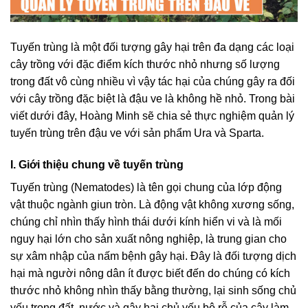
Tuyến trùng là một đối tượng gây hại trên đa dạng các loại
cây trồng với đặc điểm kích thước nhỏ nhưng số lượng
trong đất vô cùng nhiều vì vậy tác hại của chúng gây ra đối
với cây trồng đặc biệt là đậu ve là không hề nhỏ. Trong bài
viết dưới đây, Hoàng Minh sẽ chia sẻ thực nghiệm quản lý
tuyến trùng trên đậu ve với sản phẩm Ura và Sparta.
I. Giới thiệu chung về tuyến trùng
Tuyến trùng (Nematodes) là tên gọi chung của lớp động
vật thuộc ngành giun tròn. Là động vật không xương sống,
chúng chỉ nhìn thấy hình thái dưới kính hiển vi và là mối
nguy hại lớn cho sản xuất nông nghiệp, là trung gian cho
sự xâm nhập của nấm bệnh gây hại. Đây là đối tượng dịch
hại mà người nông dân ít được biết đến do chúng có kích
thước nhỏ không nhìn thấy bằng thường, lại sinh sống chủ
yếu trong đất, nước và gây hại chủ yếu bộ rễ của cây làm