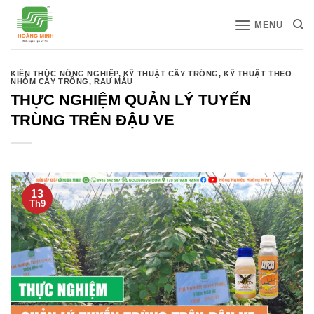
Bỏ
MENU
qua
nội
dung
KIẾN THỨC NÔNG NGHIỆP
,
KỸ THUẬT CÂY TRỒNG
,
KỸ THUẬT THEO
NHÓM CÂY TRỒNG
,
RAU MÀU
THỰC NGHIỆM QUẢN LÝ TUYẾN
TRÙNG TRÊN ĐẬU VE
13
Th9