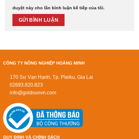
duyệt này cho lần bình luận kế tiếp của tôi.
CÔNG TY NÔNG NGHIỆP HOÀNG MINH
170 Sư Vạn Hạnh, Tp. Pleiku, Gia Lai
02693.820.823
info@goldsunvn.com
QUY ĐỊNH VÀ CHÍNH SÁCH