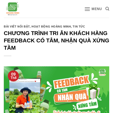
Bỏ
MENU
qua
nội
dung
BÀI VIẾT NỔI BẬT
,
HOẠT ĐỘNG HOÀNG MINH
,
TIN TỨC
CHƯƠNG TRÌNH TRI ÂN KHÁCH HÀNG
FEEDBACK CÓ TÂM, NHẬN QUÀ XỨNG
TẦM
09
Th8