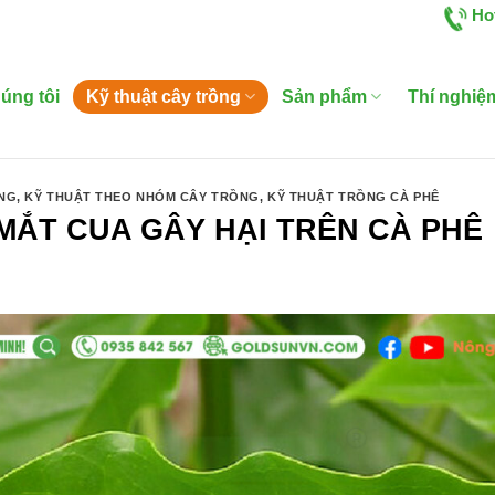
Ho
úng tôi
Kỹ thuật cây trồng
Sản phẩm
Thí nghiệ
ỒNG
,
KỸ THUẬT THEO NHÓM CÂY TRỒNG
,
KỸ THUẬT TRỒNG CÀ PHÊ
MẮT CUA GÂY HẠI TRÊN CÀ PHÊ