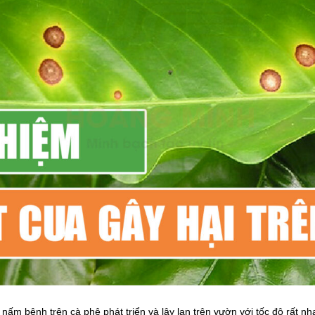
g nấm bệnh trên cà phê phát triển và lây lan trên vườn với tốc độ rất n