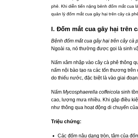
phê. Khi diễn tiến nặng bênh đốm mắt cua
quản lý đốm mắt cua gây hại trên cây cà phê,
I. Đốm mắt cua gây hại trên 
Bệnh đốm mắt cua gây hại trên cây cà 
Ngoài ra, nó thường được gọi là sinh vậ
Nấm xâm nhập vào cây cà phê thông qua 
nấm nội bào tạo ra các tổn thương trên
do thiếu nước, đặc biệt là vào giai đoạ
Nấm
Mycosphaerella coffeicola
sinh tồn
cao, lượng mưa nhiều. Khi gặp điều kiệ
như thông qua hoạt động di chuyển củ
Triệu chứng:
Các đốm nâu dạng tròn, tâm của đố