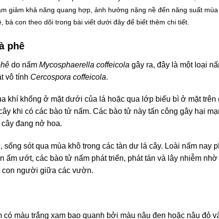
 làm giảm khả năng quang hợp, ảnh hưởng nặng nề đến năng suất mùa 
 bà con theo dõi trong bài viết dưới đây để biết thêm chi tiết.
cà phê
phê
do nấm
Mycosphaerella coffeicola
gây ra, đây là một loại n
t vô tính
Cercospora coffeicola
.
khí khổng ở mặt dưới của lá hoặc qua lớp biểu bì ở mặt trên c
 cây khi có các bào tử nấm. Các bào tử này tấn công gây hại mạ
n cây đang nở hoa.
, sống sót qua mùa khô trong các tàn dư lá cây. Loài nấm nay p
n ẩm ướt, các bào tử nấm phát triển, phát tán và lây nhiễm nhờ
a con người giữa các vườn.
m có màu trắng xam bao quanh bởi màu nâu đen hoặc nâu đỏ v