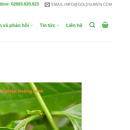
tline: 02693.820.823
EMAIL:INFO@GOLDSUNVN.COM
m và phản hồi
Tin tức
Liên hệ