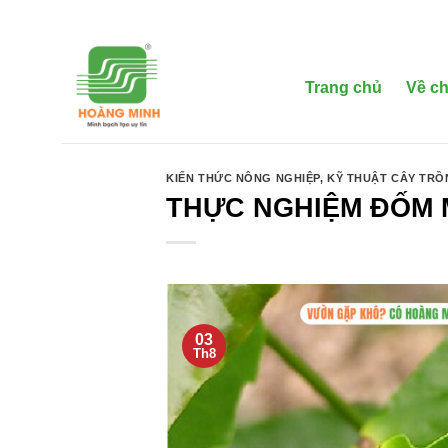
Bỏ
qua
nội
dung
Trang chủ
Về ch
KIẾN THỨC NÔNG NGHIỆP
,
KỸ THUẬT CÂY TR
THỰC NGHIỆM ĐỐM 
03
Th8