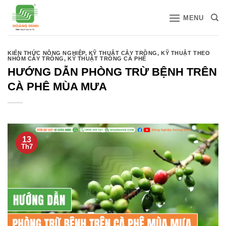
Bỏ
MENU
qua
nội
dung
KIẾN THỨC NÔNG NGHIỆP
,
KỸ THUẬT CÂY TRỒNG
,
KỸ THUẬT THEO
NHÓM CÂY TRỒNG
,
KỸ THUẬT TRỒNG CÀ PHÊ
HƯỚNG DẪN PHÒNG TRỪ BỆNH TRÊN
CÀ PHÊ MÙA MƯA
13
Th7