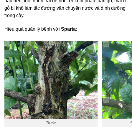
nâu đen, thối nhũn, rất dễ bóc rời khỏi phần thân gỗ, mạch
gỗ bị khô làm tắc đường vận chuyển nước và dinh dưỡng
trong cây.
Hiệu quả quản lý bệnh với
Sparta
:
Trước