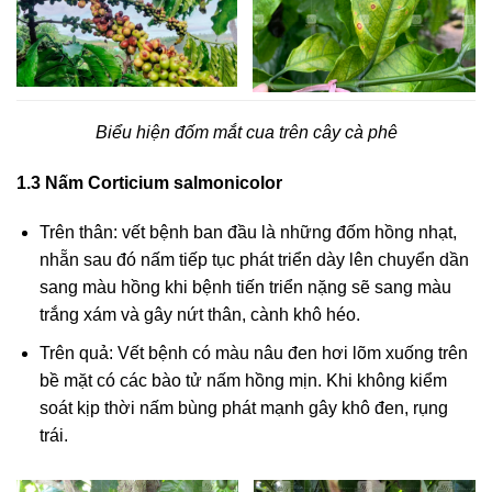
Biểu hiện đốm mắt cua trên cây cà phê
1.3 Nấm Corticium salmonicolor
Trên thân: vết bệnh ban đầu là những đốm hồng nhạt,
nhẵn sau đó nấm tiếp tục phát triển dày lên chuyển dần
sang màu hồng khi bệnh tiến triển nặng sẽ sang màu
trắng xám và gây nứt thân, cành khô héo.
Trên quả: Vết bệnh có màu nâu đen hơi lõm xuống trên
bề mặt có các bào tử nấm hồng mịn. Khi không kiểm
soát kịp thời nấm bùng phát mạnh gây khô đen, rụng
trái.