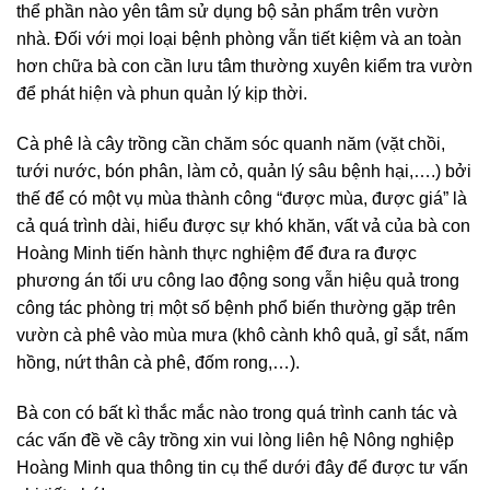
thể phần nào yên tâm sử dụng bộ sản phẩm trên vườn
nhà. Đối với mọi loại bệnh phòng vẫn tiết kiệm và an toàn
hơn chữa bà con cần lưu tâm thường xuyên kiểm tra vườn
để phát hiện và phun quản lý kịp thời.
Cà phê là cây trồng cần chăm sóc quanh năm (vặt chồi,
tưới nước, bón phân, làm cỏ, quản lý sâu bệnh hại,….) bởi
thế để có một vụ mùa thành công “được mùa, được giá” là
cả quá trình dài, hiểu được sự khó khăn, vất vả của bà con
Hoàng Minh tiến hành thực nghiệm để đưa ra được
phương án tối ưu công lao động song vẫn hiệu quả trong
công tác phòng trị một số bệnh phổ biến thường gặp trên
vườn cà phê vào mùa mưa (khô cành khô quả, gỉ sắt, nấm
hồng, nứt thân cà phê, đốm rong,…).
Bà con có bất kì thắc mắc nào trong quá trình canh tác và
các vấn đề về cây trồng xin vui lòng liên hệ Nông nghiệp
Hoàng Minh qua thông tin cụ thể dưới đây để được tư vấn