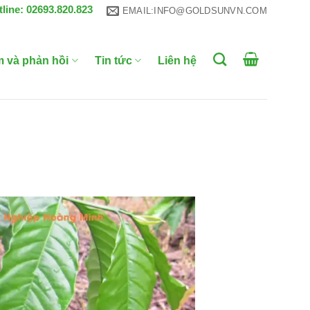
tline: 02693.820.823
EMAIL:INFO@GOLDSUNVN.COM
m và phản hồi
Tin tức
Liên hệ