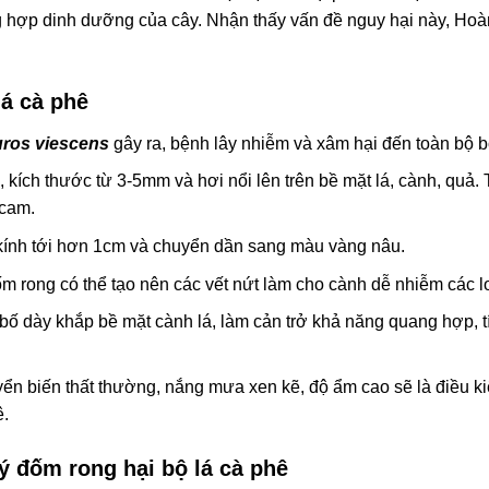
 hợp dinh dưỡng của cây. Nhận thấy vấn đề nguy hại này, Hoà
lá cà phê
ros viescens
gây ra, bệnh lây nhiễm và xâm hại đến toàn bộ bộ 
 kích thước từ 3-5mm và hơi nổi lên trên bề mặt lá, cành, quả. 
 cam.
kính tới hơn 1cm và chuyển dần sang màu vàng nâu.
 rong có thể tạo nên các vết nứt làm cho cành dễ nhiễm các l
bố dày khắp bề mặt cành lá, làm cản trở khả năng quang hợp, t
huyển biến thất thường, nắng mưa xen kẽ, độ ẩm cao sẽ là điều 
ê.
lý đốm rong hại bộ lá cà phê