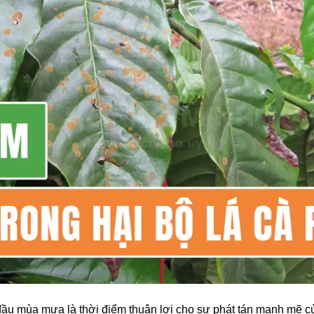
u mùa mưa là thời điểm thuận lợi cho sự phát tán mạnh mẽ củ