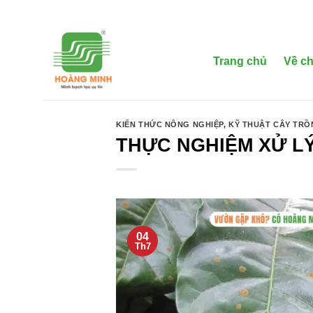
Bỏ
qua
nội
dung
Trang chủ
Về ch
KIẾN THỨC NÔNG NGHIỆP
,
KỸ THUẬT CÂY TR
THỰC NGHIỆM XỬ LÝ
04
Th7