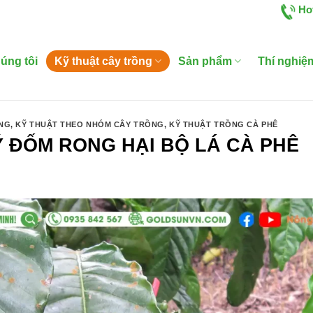
Ho
úng tôi
Kỹ thuật cây trồng
Sản phẩm
Thí nghiệ
ỒNG
,
KỸ THUẬT THEO NHÓM CÂY TRỒNG
,
KỸ THUẬT TRỒNG CÀ PHÊ
 ĐỐM RONG HẠI BỘ LÁ CÀ PHÊ