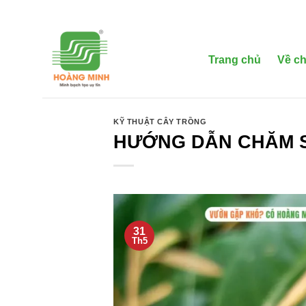
Bỏ
qua
nội
dung
Trang chủ
Về ch
KỸ THUẬT CÂY TRỒNG
HƯỚNG DẪN CHĂM S
31
Th5