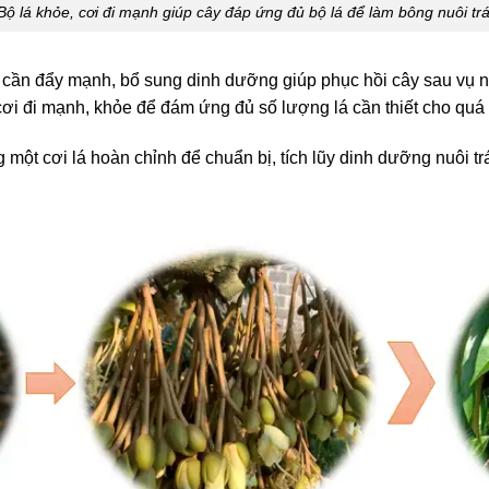
Bộ lá khỏe, cơi đi mạnh giúp cây đáp ứng đủ bộ lá để làm bông nuôi trá
n cần đẩy mạnh, bổ sung dinh dưỡng giúp phục hồi cây sau vụ nu
 cơi đi mạnh, khỏe để đám ứng đủ số lượng lá cần thiết cho quá t
ột cơi lá hoàn chỉnh để chuẩn bị, tích lũy dinh dưỡng nuôi trá