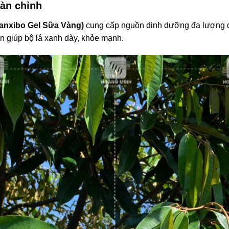
oàn chỉnh
anxibo Gel Sữa Vàng)
cung cấp nguồn dinh dưỡng đa lượng d
on giúp bộ lá xanh dày, khỏe mạnh.