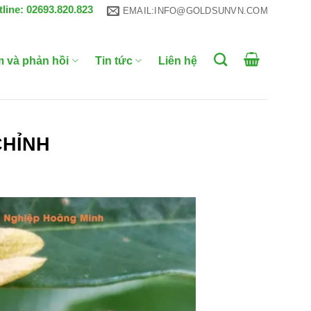
tline: 02693.820.823
EMAIL:INFO@GOLDSUNVN.COM
m và phản hồi
Tin tức
Liên hệ
CHỈNH